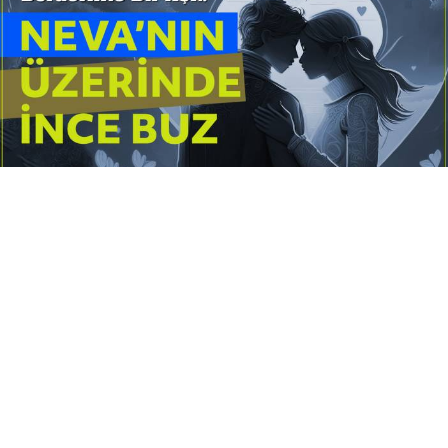
Yayınlanma:
14 Temmuz 2026 Salı 10:16
Borderline kişilik örüntüsünün gölgesinde yaşanan
yoğun bir aşkı anlatan bu terapötik öykü; terk
edilme korkusunu, duygusal gelgitleri, tükenmişliği
ve sınır koymanın iyileştirici gücünü Petersburg’un
karanlık atmosferinde işler.