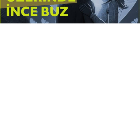
Yayınlanma:
14 Temmuz 2026 Salı 10:16
Borderline kişilik örüntüsünün gölgesinde yaşanan
yoğun bir aşkı anlatan bu terapötik öykü; terk
edilme korkusunu, duygusal gelgitleri, tükenmişliği
ve sınır koymanın iyileştirici gücünü Petersburg’un
karanlık atmosferinde işler.