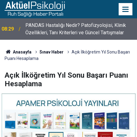
PANDAS Hastalığı Nedir? Patofizyolojisi, Klinik
08:29
Özellikleri, Tanı Kriterleri ve Güncel Tartışmalar
10 Mayıs Psikologlar Günü Nasıl Ortaya Çıktı? 10
10:30
Mayıs Tarihinin Hikayesi
Anasayfa
Sınav Haber
Açık İlköğretim Yıl Sonu Başarı
Puanı Hesaplama
Açık İlköğretim Yıl Sonu Başarı Puanı
Hesaplama