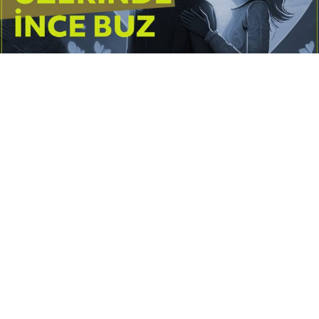
Yayınlanma:
14 Temmuz 2026 Salı 10:16
Borderline kişilik örüntüsünün gölgesinde yaşanan
yoğun bir aşkı anlatan bu terapötik öykü; terk
edilme korkusunu, duygusal gelgitleri, tükenmişliği
ve sınır koymanın iyileştirici gücünü Petersburg’un
karanlık atmosferinde işler.