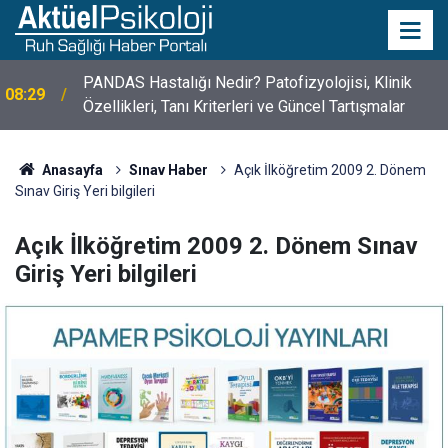
PANDAS Hastalığı Nedir? Patofizyolojisi, Klinik
08:29
10 Mayıs Psikologlar Günü Nasıl Ortaya Çıktı? 10
Özellikleri, Tanı Kriterleri ve Güncel Tartışmalar
10:30
Mayıs Tarihinin Hikayesi
Anasayfa
Sınav Haber
Açık İlköğretim 2009 2. Dönem
Sınav Giriş Yeri bilgileri
Açık İlköğretim 2009 2. Dönem Sınav
Giriş Yeri bilgileri