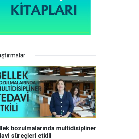
aştırmalar
llek bozulmalarında multidisipliner
avi süreçleri etkili