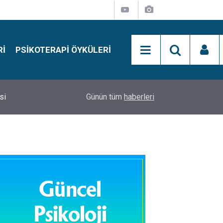
RI
PSIKOTERAPI ÖYKÜLERI
si
15:01
Simon Says Dikkat Programı Nedir?
Günün tüm
haberleri