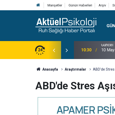
Manşetler
Günün Haberleri
Arşiv
S
GÜ
lojisi, Klinik Özellikleri, Tanı Kriterleri ve
24
10:30
10 Mayı
Anasayfa
Araştırmalar
ABD'de Stres A
ABD'de Stres Aşıs