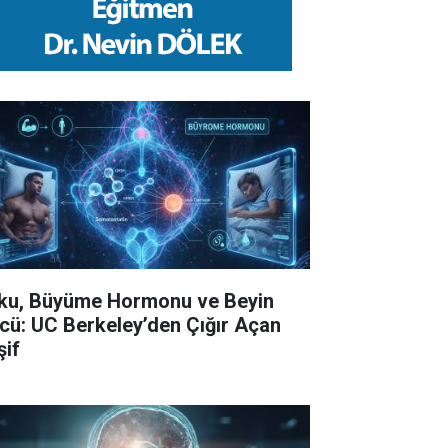
ku, Büyüme Hormonu ve Beyin
cü: UC Berkeley’den Çığır Açan
şif