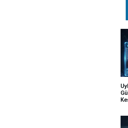
Uy
Gü
Ke