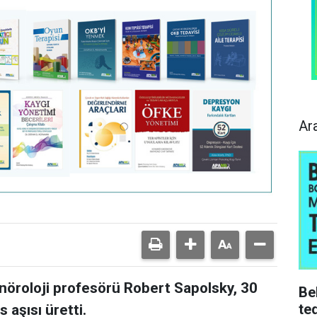
Ar
nöroloji profesörü Robert Sapolsky, 30
Be
ted
s aşısı üretti.