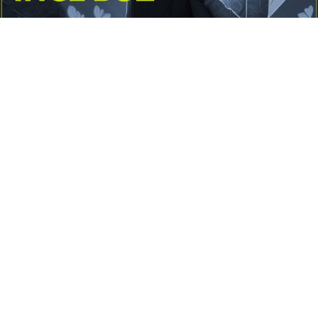
Yayınlanma:
14 Temmuz 2026 Salı 10:16
Borderline kişilik örüntüsünün gölgesinde yaşanan
yoğun bir aşkı anlatan bu terapötik öykü; terk
edilme korkusunu, duygusal gelgitleri, tükenmişliği
ve sınır koymanın iyileştirici gücünü Petersburg’un
karanlık atmosferinde işler.