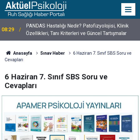
PANDAS Hastalığı Nedir? Patofizyolojisi, Klinik
08:29
Özellikleri, Tanı Kriterleri ve Güncel Tartışmalar
10 Mayıs Psikologlar Günü Nasıl Ortaya Çıktı? 10
10:30
Mayıs Tarihinin Hikayesi
Anasayfa
Sınav Haber
6 Haziran 7. Sınıf SBS Soru ve
Cevapları
6 Haziran 7. Sınıf SBS Soru ve
Cevapları