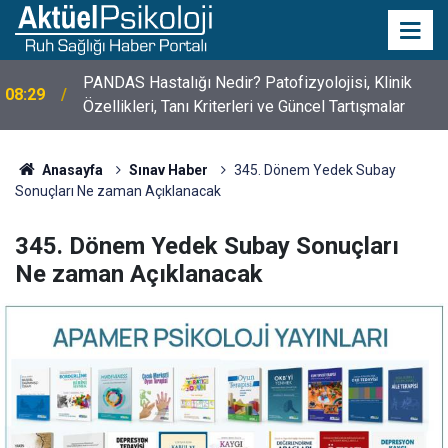
PANDAS Hastalığı Nedir? Patofizyolojisi, Klinik
08:29
10 Mayıs Psikologlar Günü Nasıl Ortaya Çıktı? 10
Özellikleri, Tanı Kriterleri ve Güncel Tartışmalar
10:30
Mayıs Tarihinin Hikayesi
Anasayfa
Sınav Haber
345. Dönem Yedek Subay
Sonuçları Ne zaman Açıklanacak
345. Dönem Yedek Subay Sonuçları
Ne zaman Açıklanacak