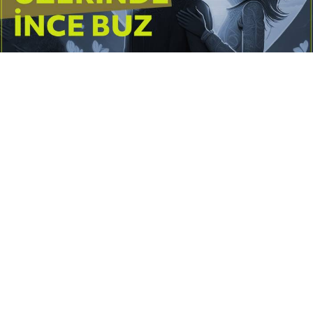
Yayınlanma:
14 Temmuz 2026 Salı 10:16
Borderline kişilik örüntüsünün gölgesinde yaşanan
yoğun bir aşkı anlatan bu terapötik öykü; terk
edilme korkusunu, duygusal gelgitleri, tükenmişliği
ve sınır koymanın iyileştirici gücünü Petersburg’un
karanlık atmosferinde işler.