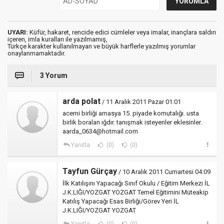
UYARI:
Küfür, hakaret, rencide edici cümleler veya imalar, inançlara saldırı
içeren, imla kuralları ile yazılmamış,
Türkçe karakter kullanılmayan ve büyük harflerle yazılmış yorumlar
onaylanmamaktadır.
3 Yorum
arda polat
/ 11 Aralık 2011 Pazar 01:01
acemi birliği amasya 15. piyade komutalığı. usta
birlik boralan ığdır. tanışmak isteyenler eklesinler.
aarda_0634@hotmail.com
Yanıtla
(0)
(0)
Tayfun Gürçay
/ 10 Aralık 2011 Cumartesi 04:09
İlk Katılışını Yapacağı Sınıf Okulu / Eğitim Merkezi İL
J.K.LIĞI/YOZGAT YOZGAT Temel Eğitimini Müteakip
Katılış Yapacağı Esas Birliği/Görev Yeri İL
J.K.LIĞI/YOZGAT YOZGAT
Yanıtla
(0)
(0)