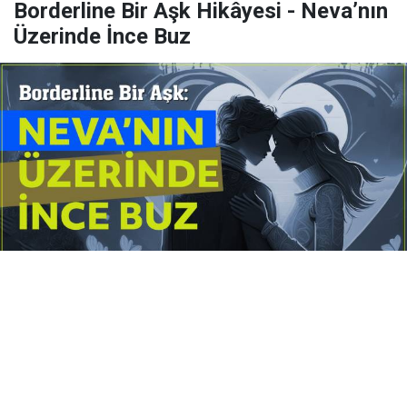
Borderline Bir Aşk Hikâyesi - Neva’nın
Üzerinde İnce Buz
Yayınlanma:
14 Temmuz 2026 Salı 10:16
Borderline kişilik örüntüsünün gölgesinde yaşanan
yoğun bir aşkı anlatan bu terapötik öykü; terk