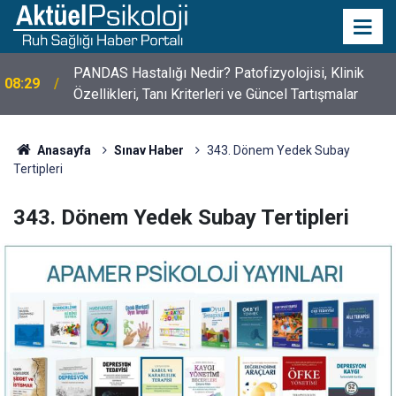
PANDAS Hastalığı Nedir? Patofizyolojisi, Klinik
08:29
Özellikleri, Tanı Kriterleri ve Güncel Tartışmalar
10 Mayıs Psikologlar Günü Nasıl Ortaya Çıktı? 10
10:30
Mayıs Tarihinin Hikayesi
Anasayfa
Sınav Haber
343. Dönem Yedek Subay
Tertipleri
343. Dönem Yedek Subay Tertipleri