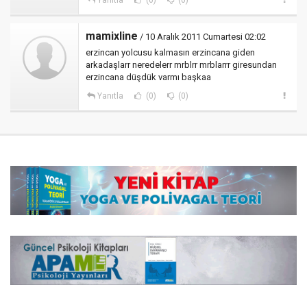
mamixline
/ 10 Aralık 2011 Cumartesi 02:02
erzincan yolcusu kalmasın erzincana giden
arkadaşlarr neredelerr mrblrr mrblarrr giresundan
erzincana düşdük varmı başkaa
Yanıtla
(0)
(0)