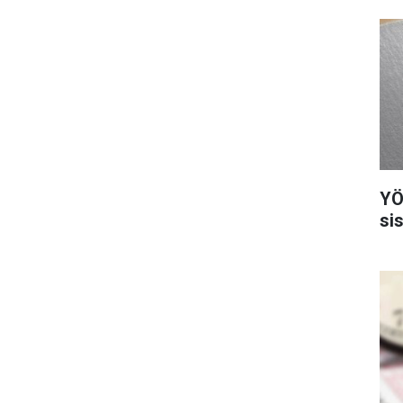
YÖ
si