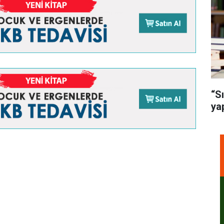
“S
ya