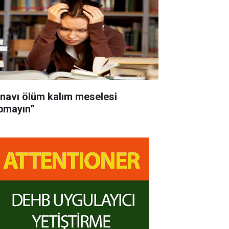
ınavı ölüm kalım meselesi
pmayın”