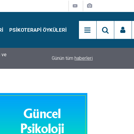
RI
PSIKOTERAPI ÖYKÜLERI
si
15:01
Simon Says Dikkat Programı Nedir?
Günün tüm
haberleri