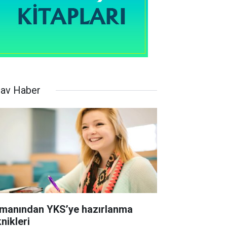
nav Haber
manından YKS’ye hazırlanma
nikleri