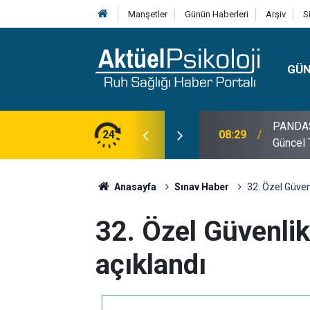
Manşetler
Günün Haberleri
Arşiv
S
GÜ
lojisi, Klinik Özellikleri, Tanı Kriterleri ve
24
10:30
10 Mayı
Anasayfa
Sınav Haber
32. Özel Güvenl
32. Özel Güvenlik
açıklandı