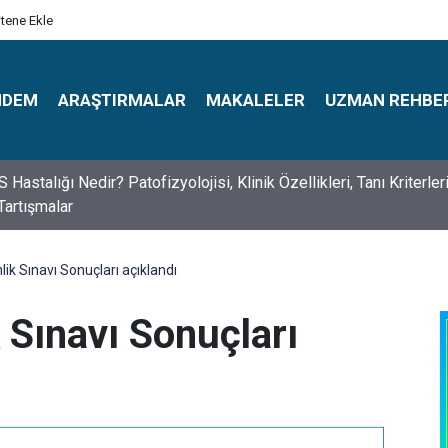
itene Ekle
NDEM
ARAŞTIRMALAR
MAKALELER
UZMAN REHBE
s Psikologlar Günü Nasıl Ortaya Çıktı? 10 Mayıs Tarihinin Hikaye
ik Sınavı Sonuçları açıklandı
 Sınavı Sonuçları