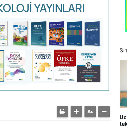
Sı
Uz
tek