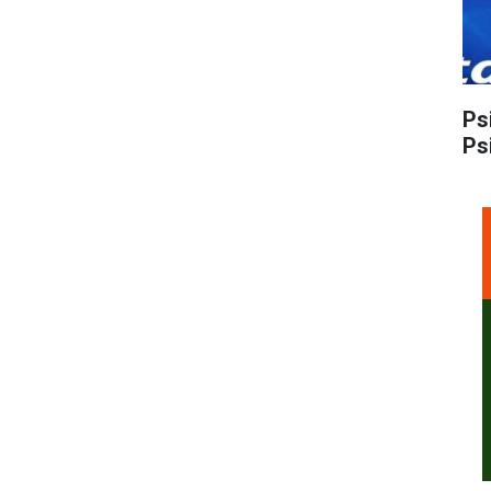
Ps
Ps