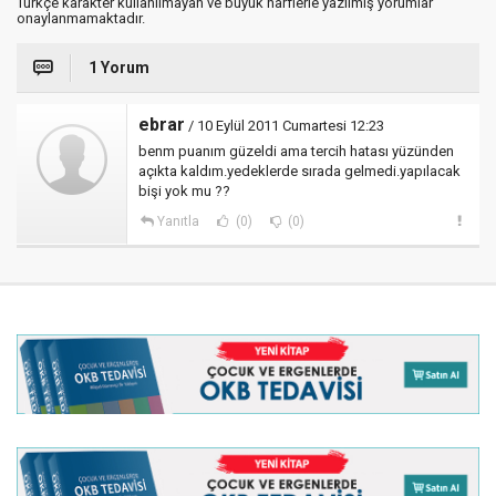
Türkçe karakter kullanılmayan ve büyük harflerle yazılmış yorumlar
onaylanmamaktadır.
1 Yorum
ebrar
/ 10 Eylül 2011 Cumartesi 12:23
benm puanım güzeldi ama tercih hatası yüzünden
açıkta kaldım.yedeklerde sırada gelmedi.yapılacak
bişi yok mu ??
Yanıtla
(0)
(0)