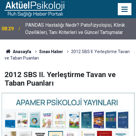
PANDAS Hastalığı Nedir? Patofizyolojisi, Klinik
08:29
10 Mayıs Psikologlar Günü Nasıl Ortaya Çıktı? 10
Özellikleri, Tanı Kriterleri ve Güncel Tartışmalar
10:30
Mayıs Tarihinin Hikayesi
Anasayfa
Sınav Haber
2012 SBS II. Yerleştirme Tavan
ve Taban Puanları
2012 SBS II. Yerleştirme Tavan ve
Taban Puanları