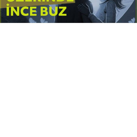
Yayınlanma:
14 Temmuz 2026 Salı 10:16
Borderline kişilik örüntüsünün gölgesinde yaşanan
yoğun bir aşkı anlatan bu terapötik öykü; terk
edilme korkusunu, duygusal gelgitleri, tükenmişliği
ve sınır koymanın iyileştirici gücünü Petersburg’un
karanlık atmosferinde işler.