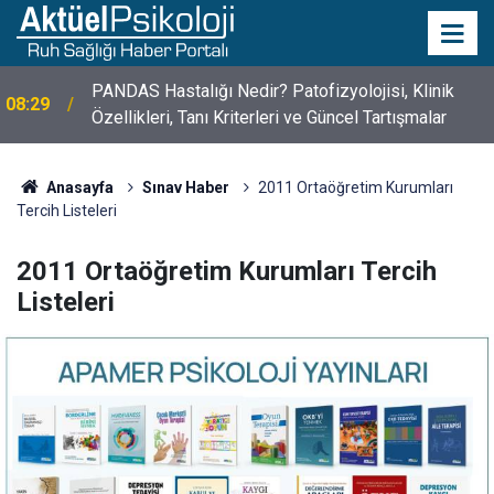
PANDAS Hastalığı Nedir? Patofizyolojisi, Klinik
08:29
10 Mayıs Psikologlar Günü Nasıl Ortaya Çıktı? 10
Özellikleri, Tanı Kriterleri ve Güncel Tartışmalar
10:30
Mayıs Tarihinin Hikayesi
Anasayfa
Sınav Haber
2011 Ortaöğretim Kurumları
Tercih Listeleri
2011 Ortaöğretim Kurumları Tercih
Listeleri