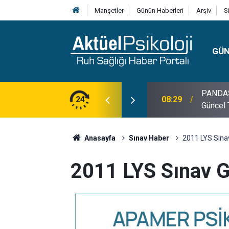
Manşetler
Günün Haberleri
Arşiv
S
GÜ
lojisi, Klinik Özellikleri, Tanı Kriterleri ve
24
10:30
10 Mayı
Anasayfa
Sınav Haber
2011 LYS Sınav 
2011 LYS Sınav Gi