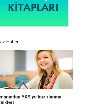
nav Haber
manından YKS’ye hazırlanma
nikleri