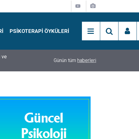
RI
PSIKOTERAPI ÖYKÜLERI
si
15:01
Simon Says Dikkat Programı Nedir?
Günün tüm
haberleri