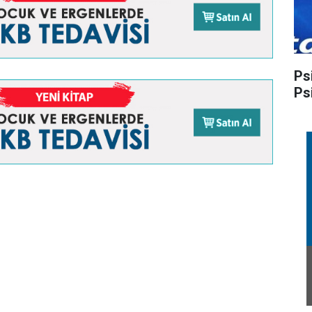
Ps
Ps