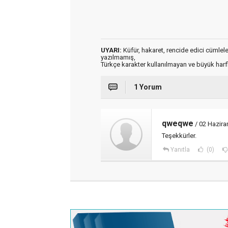
UYARI:
Küfür, hakaret, rencide edici cümleler 
yazılmamış,
Türkçe karakter kullanılmayan ve büyük har
1 Yorum
qweqwe
/ 02 Hazir
Teşekkürler.
Yanıtla
(0)