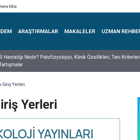
itene Ekle
NDEM
ARAŞTIRMALAR
MAKALELER
UZMAN REHBE
s Psikologlar Günü Nasıl Ortaya Çıktı? 10 Mayıs Tarihinin Hikaye
Giriş Yerleri
riş Yerleri