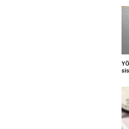
YÖ
si