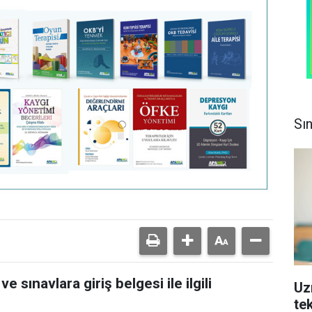
Sı
e sınavlara giriş belgesi ile ilgili
Uz
tek