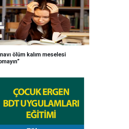
ınavı ölüm kalım meselesi
pmayın”