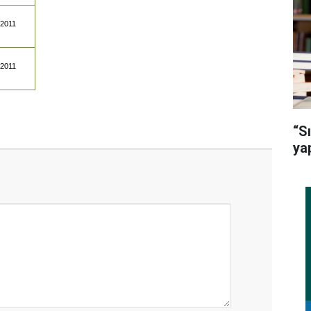
.2011
.2011
“S
ya