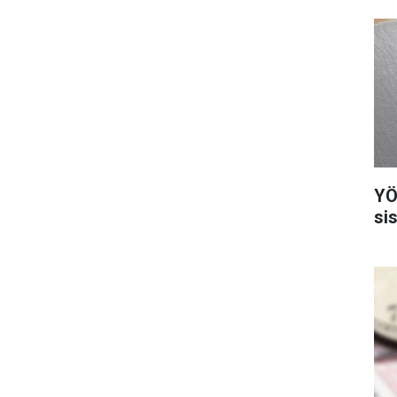
YÖ
si