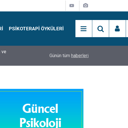
RI
PSIKOTERAPI ÖYKÜLERI
si
15:01
Simon Says Dikkat Programı Nedir?
Günün tüm
haberleri