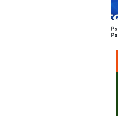
Ps
Ps