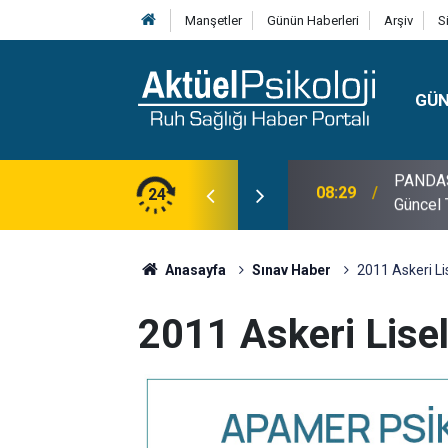
Manşetler
Günün Haberleri
Arşiv
S
GÜ
lojisi, Klinik Özellikleri, Tanı Kriterleri ve
24
10:30
10 Mayı
Anasayfa
Sınav Haber
2011 Askeri Li
2011 Askeri Lisel