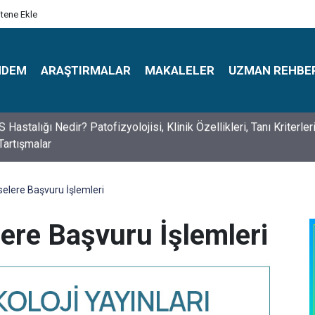
itene Ekle
NDEM
ARAŞTIRMALAR
MAKALELER
UZMAN REHBE
s Psikologlar Günü Nasıl Ortaya Çıktı? 10 Mayıs Tarihinin Hikaye
selere Başvuru İşlemleri
ere Başvuru İşlemleri