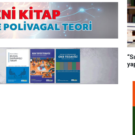
“S
ya