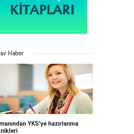
nav Haber
manından YKS’ye hazırlanma
nikleri