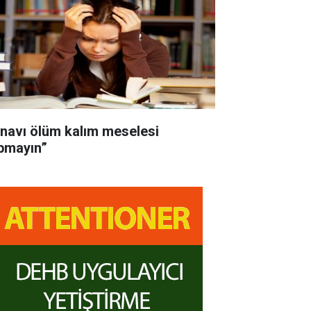
ınavı ölüm kalım meselesi
pmayın”