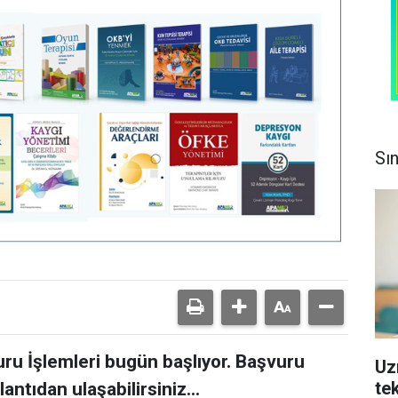
Sı
ru İşlemleri bugün başlıyor. Başvuru
Uz
tek
antıdan ulaşabilirsiniz...