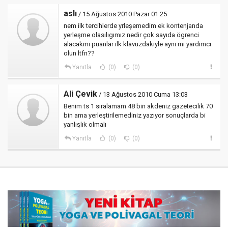
aslı
/ 15 Ağustos 2010 Pazar 01:25
nem ilk tercihlerde yrleşemedim ek kontenjanda
yerleşme olasılıgımız nedir çok sayıda ögrenci
alacakmı puanlar ilk klavuzdakiyle aynı mı yardımcı
olun ltfn??
Yanıtla
(0)
(0)
Ali Çevik
/ 13 Ağustos 2010 Cuma 13:03
Benim ts 1 sıralamam 48 bin akdeniz gazetecilik 70
bin ama yerleştirilemediniz yazıyor sonuçlarda bi
yanlışlık olmalı
Yanıtla
(0)
(0)