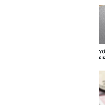
YÖ
si