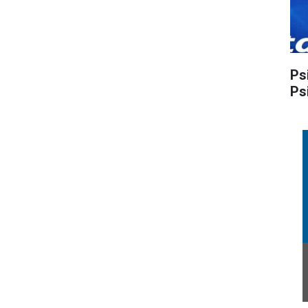
Ps
Ps