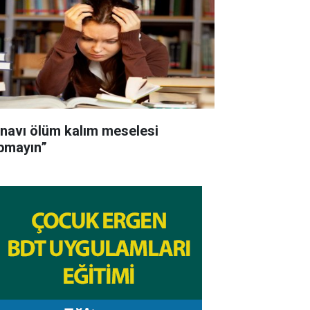
ınavı ölüm kalım meselesi
pmayın”