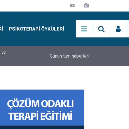
RI
PSIKOTERAPI ÖYKÜLERI
si
15:01
Simon Says Dikkat Programı Nedir?
Günün tüm
haberleri