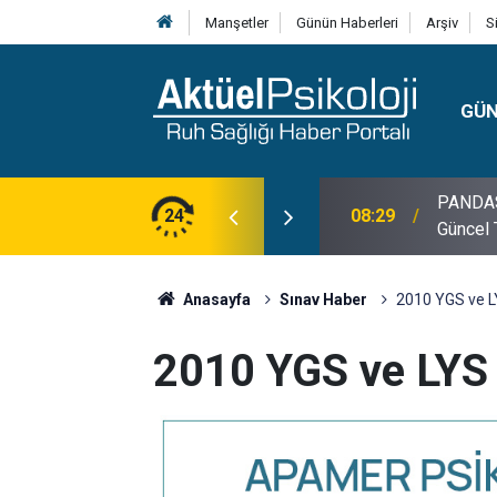
Manşetler
Günün Haberleri
Arşiv
S
GÜ
lojisi, Klinik Özellikleri, Tanı Kriterleri ve
24
10:30
10 Mayı
Anasayfa
Sınav Haber
2010 YGS ve LY
2010 YGS ve LYS 