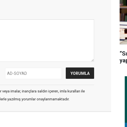
“S
ya
veya imalar, inançlara saldırı içeren, imla kuralları ile
flerle yazılmış yorumlar onaylanmamaktadır.