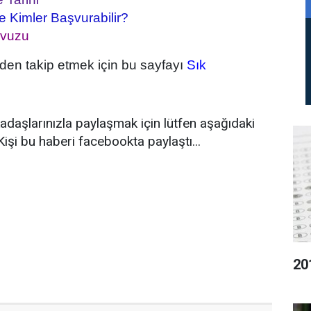
 Kimler Başvurabilir?
avuzu
mizden takip etmek için bu sayfayı
Sık
adaşlarınızla paylaşmak için lütfen aşağıdaki
Kişi bu haberi facebookta paylaştı...
 2010, 2010 ek kontenjanlar, ösym 2010 ek yerleştirme kılavuzu, 2010 ek yerleştirme
 yerleştirme kılavuzu 2010, ek yerleştirmeler 2010, 2010 ek yerleştirmeler, ek
zu, ek yerleştirme 2010 ösym ek yerleştirme kılavuzu, 2010 ösym ek yerleştirme, 2010
20