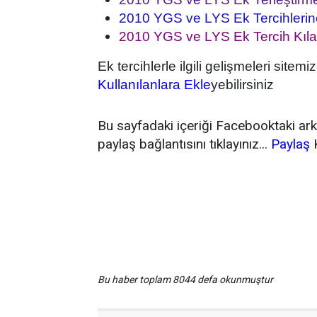
2010 YGS ve LYS Ek Tercihlerine
2010 YGS ve LYS Ek Tercih Kıl
Ek tercihlerle ilgili gelişmeleri site
Kullanılanlara Ekle
yebilirsiniz
Bu sayfadaki içeriği Facebooktaki ark
paylaş bağlantısını tıklayınız...
Paylaş
Etiketler: 2010 ek yerleştirme , ösym ek yerleştirme, ek kontenjanlar
kontenjanları, ösym ek yerleştirme 2010, ösym 2010 ek yerleştirme, ek
yerleştirme kılavuzu, ek yerleştirme, 2010 öss ek yerleştirme kılavu
öss ek yerleştirme
Bu haber toplam 8044 defa okunmuştur