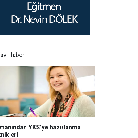
nav Haber
manından YKS’ye hazırlanma
nikleri