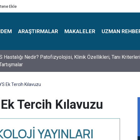
itene Ekle
NDEM
ARAŞTIRMALAR
MAKALELER
UZMAN REHBE
s Psikologlar Günü Nasıl Ortaya Çıktı? 10 Mayıs Tarihinin Hikaye
S Ek Tercih Kılavuzu
Ek Tercih Kılavuzu