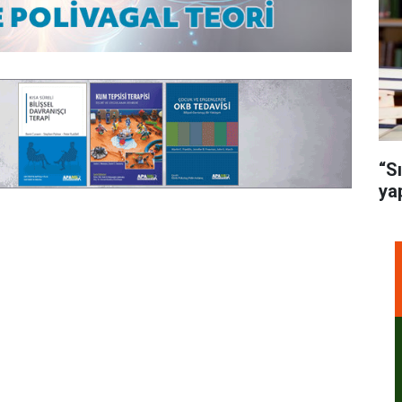
“S
ya