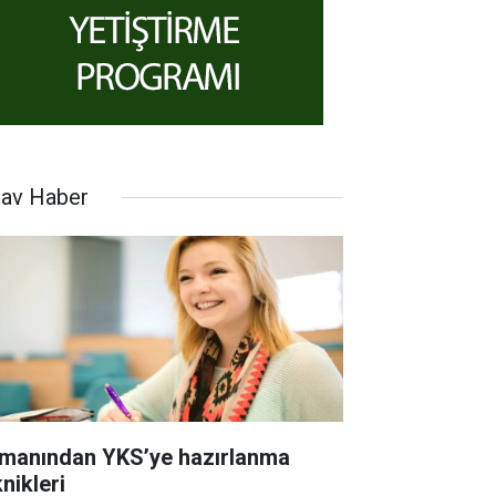
nav Haber
manından YKS’ye hazırlanma
nikleri