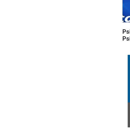
Ps
Ps