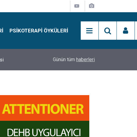
RI
PSIKOTERAPI ÖYKÜLERI
si
15:01
Simon Says Dikkat Programı Nedir?
Günün tüm
haberleri