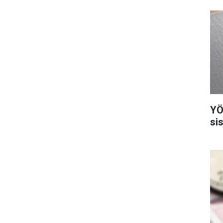
YÖ
si