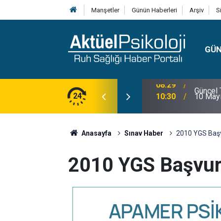
Manşetler
Günün Haberleri
Arşiv
S
GÜ
lojisi, Klinik Özellikleri, Tanı Kriterleri ve
24
10:30
10 Mayı
Anasayfa
Sınav Haber
2010 YGS Başv
2010 YGS Başvuru