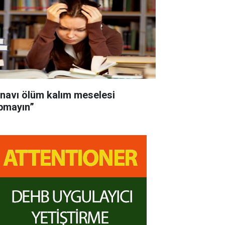
ınavı ölüm kalım meselesi
pmayın”