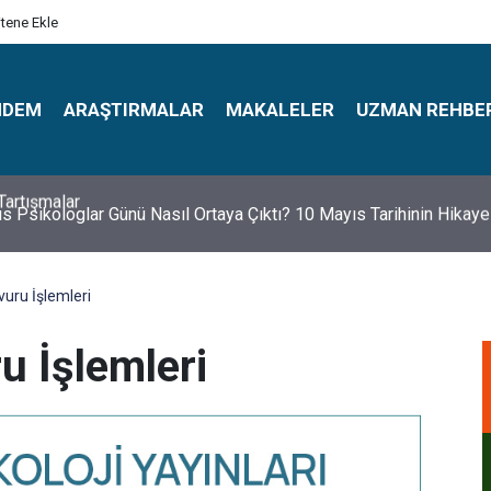
itene Ekle
NDEM
ARAŞTIRMALAR
MAKALELER
UZMAN REHBE
s Psikologlar Günü Nasıl Ortaya Çıktı? 10 Mayıs Tarihinin Hikaye
uru İşlemleri
 İşlemleri