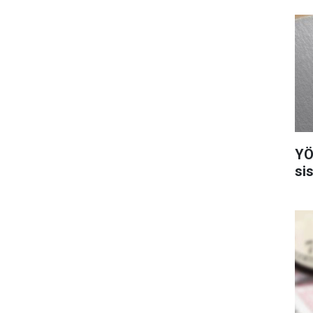
YÖ
si