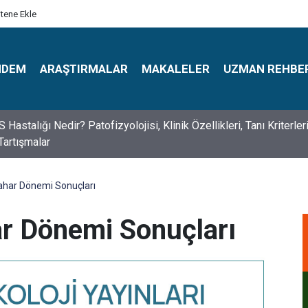
itene Ekle
NDEM
ARAŞTIRMALAR
MAKALELER
UZMAN REHBE
astalığı Nedir? Patofizyolojisi, Klinik Özellikleri, Tanı Kriterler
Tartışmalar
s Psikologlar Günü Nasıl Ortaya Çıktı? 10 Mayıs Tarihinin Hikaye
ahar Dönemi Sonuçları
r Dönemi Sonuçları