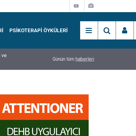
RI
PSIKOTERAPI ÖYKÜLERI
i ve
si
15:01
Simon Says Dikkat Programı Nedir?
Günün tüm
haberleri