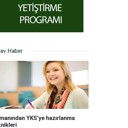
nav Haber
manından YKS’ye hazırlanma
nikleri