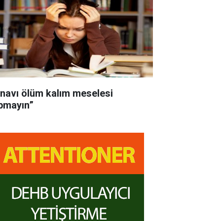
ınavı ölüm kalım meselesi
pmayın”