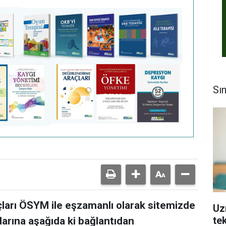
Sı
arı ÖSYM ile eşzamanlı olarak sitemizde
Uz
tek
arına aşağıda ki bağlantıdan