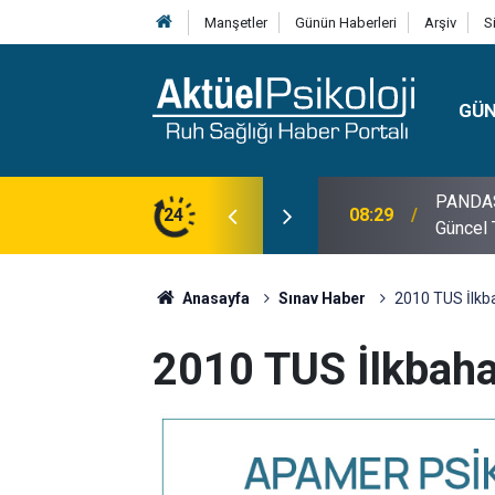
Manşetler
Günün Haberleri
Arşiv
S
GÜ
PANDAS H
08:29
Güncel 
24
10:30
10 Mayı
Anasayfa
Sınav Haber
2010 TUS İlkb
2010 TUS İlkbaha