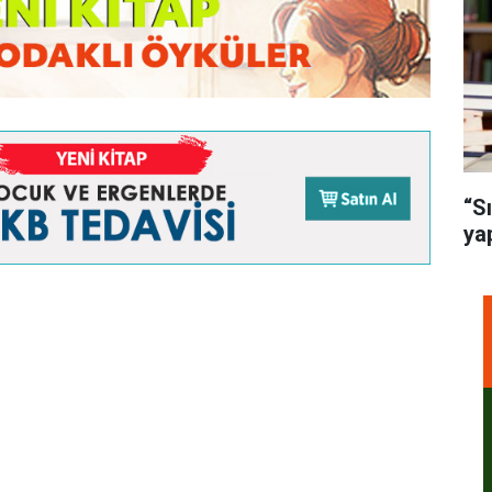
“S
ya