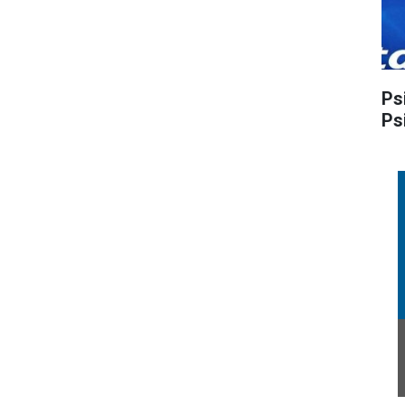
Ps
Ps