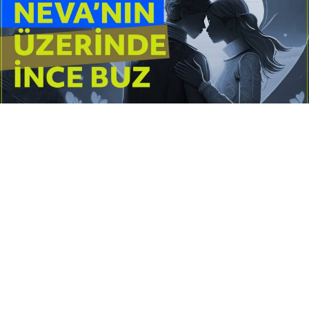
Yayınlanma:
14 Temmuz 2026 Salı 10:16
Borderline kişilik örüntüsünün gölgesinde yaşanan
yoğun bir aşkı anlatan bu terapötik öykü; terk
edilme korkusunu, duygusal gelgitleri, tükenmişliği
ve sınır koymanın iyileştirici gücünü Petersburg’un
karanlık atmosferinde işler.