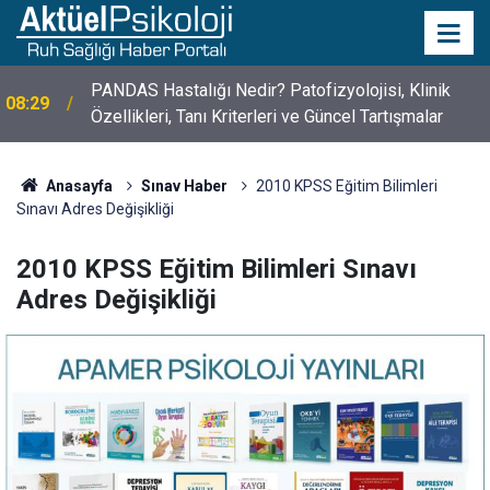
PANDAS Hastalığı Nedir? Patofizyolojisi, Klinik
08:29
10 Mayıs Psikologlar Günü Nasıl Ortaya Çıktı? 10
Özellikleri, Tanı Kriterleri ve Güncel Tartışmalar
10:30
Mayıs Tarihinin Hikayesi
Anasayfa
Sınav Haber
2010 KPSS Eğitim Bilimleri
Sınavı Adres Değişikliği
2010 KPSS Eğitim Bilimleri Sınavı
Adres Değişikliği