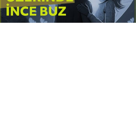
Yayınlanma:
14 Temmuz 2026 Salı 10:16
Borderline kişilik örüntüsünün gölgesinde yaşanan
yoğun bir aşkı anlatan bu terapötik öykü; terk
edilme korkusunu, duygusal gelgitleri, tükenmişliği
ve sınır koymanın iyileştirici gücünü Petersburg’un
karanlık atmosferinde işler.