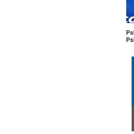
Ps
Ps