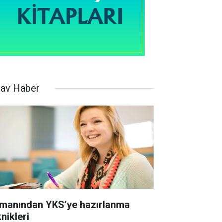
nav Haber
manından YKS’ye hazırlanma
nikleri