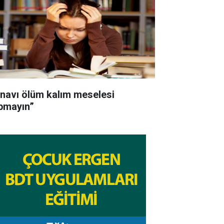
ınavı ölüm kalım meselesi
pmayın”