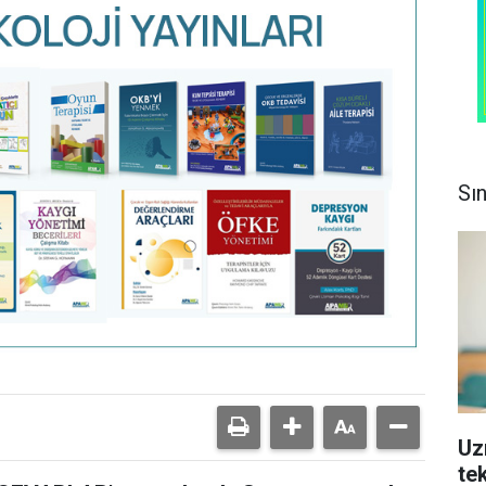
Sı
Uz
tek