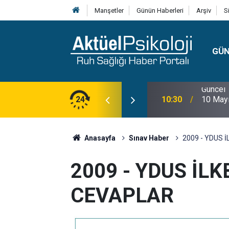
Manşetler
Günün Haberleri
Arşiv
S
GÜ
lojisi, Klinik Özellikleri, Tanı Kriterleri ve
24
10:30
10 Mayı
Anasayfa
Sınav Haber
2009 - YDUS 
2009 - YDUS İL
CEVAPLAR