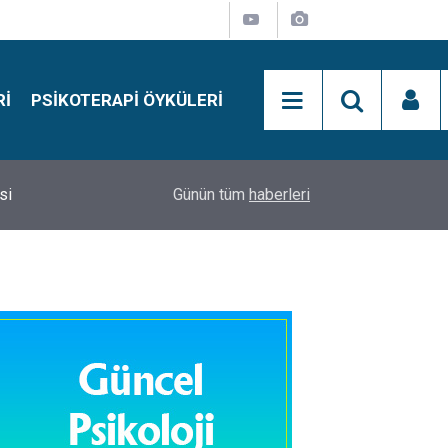
RI
PSIKOTERAPI ÖYKÜLERI
si
15:01
Simon Says Dikkat Programı Nedir?
Günün tüm
haberleri