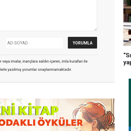
“S
ya
veya imalar, inançlara saldırı içeren, imla kuralları ile
flerle yazılmış yorumlar onaylanmamaktadır.