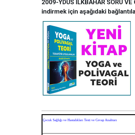
2009-YDUS İLKBAHAR SORU VE CE
indirmek için aşağıdaki bağlantılar
Çocuk Sağlığı ve Hastalıkları Testi ve Cevap Anahtarı