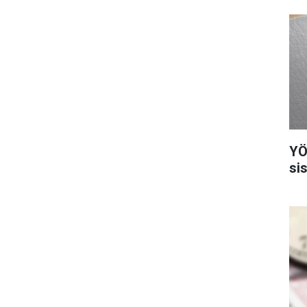
YÖ
si