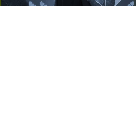
Yayınlanma:
14 Temmuz 2026 Salı 10:16
Borderline kişilik örüntüsünün gölgesinde yaşanan
yoğun bir aşkı anlatan bu terapötik öykü; terk
edilme korkusunu, duygusal gelgitleri, tükenmişliği
ve sınır koymanın iyileştirici gücünü Petersburg’un
karanlık atmosferinde işler.