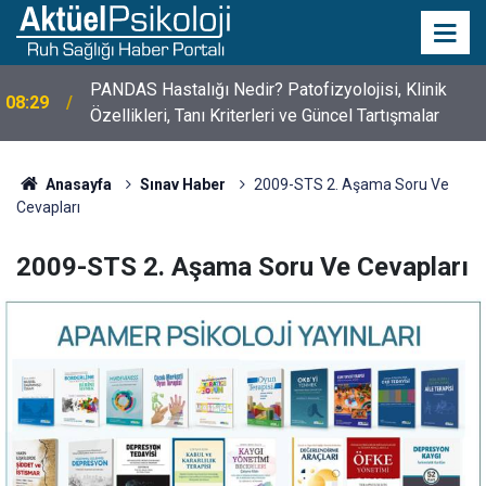
PANDAS Hastalığı Nedir? Patofizyolojisi, Klinik
08:29
10 Mayıs Psikologlar Günü Nasıl Ortaya Çıktı? 10
Özellikleri, Tanı Kriterleri ve Güncel Tartışmalar
10:30
Mayıs Tarihinin Hikayesi
Anasayfa
Sınav Haber
2009-STS 2. Aşama Soru Ve
Cevapları
2009-STS 2. Aşama Soru Ve Cevapları