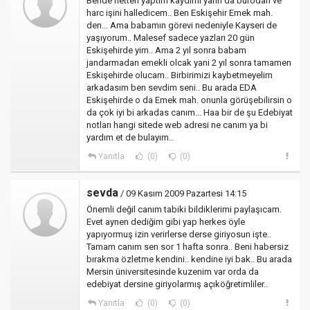
Bende netten yaptım kaydımı yarın da bürodan ve
harc işini halledicem.. Ben Eskişehir Emek mah.
den... Ama babamın görevi nedeniyle Kayseri de
yaşıyorum.. Malesef sadece yazları 20 gün
Eskişehirde yim.. Ama 2 yıl sonra babam
jandarmadan emekli olcak yani 2 yıl sonra tamamen
Eskişehirde olucam.. Birbirimizi kaybetmeyelim
arkadasım ben sevdim seni.. Bu arada EDA
Eskişehirde o da Emek mah. onunla görüşebilirsin o
da çok iyi bi arkadas canım... Haa bir de şu Edebiyat
notları hangi sitede web adresi ne canım ya bi
yardım et de bulayım..
Yanıtla
(0)
(0)
sevda
/ 09 Kasım 2009 Pazartesi 14:15
Önemli değil canım tabiki bildiklerimi paylaşıcam.
Evet aynen dediğim gibi yap herkes öyle
yapıyormuş izin verirlerse derse giriyosun işte..
Tamam canım sen sor 1 hafta sonra.. Beni habersiz
bırakma özletme kendini.. kendine iyi bak.. Bu arada
Mersin üniversitesinde kuzenim var orda da
edebiyat dersine giriyolarmış açıköğretimliler..
Yanıtla
(0)
(0)