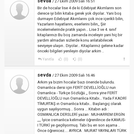
sevda
/ 27 Ekim 2009 Salı 16:51
Bir de hocalar lise 4 de ki Edebiyat Akımlarını son
derece iyi bilin kitaba gerek yok diyolar.. Yani boş
durmayın Edebiyat Akımlarını çok ince içerikli bilin,
Yazarların hayatlarını, eserlerini bilin,, Şiir
incelemelerinde pratik yapın... Lise 3 ve 4. sınıf
kitaplarınızı Bu boş zamanda inceleyin yani hiç bir
yardım almadan sizlerde konu anlatabilecek
seviyeye ulaşın.. Diyolar... Kitaplarınız gelene kadar
önceki bilgileri yenileyin diyolar arkim ..
Yanıtla
(0)
(0)
sevda
/ 27 Ekim 2009 Salı 16:46
Arkim ya bizim hocalar bazı öneride bulundu.
Osmanlıca dersi için FERİT DEVELLİOĞLU nun
Osmanlıca - Türkçe Sözlüğü ,, Sonra yine FERİT
DEVELLİOĞLU nun Osmanlıca Kitabı... Yada F.KADRİ
TİMURTAŞ ın Osmanlıca kitabı... Başlangıç olarak
uygun sayılıyormuş... Sonra ... Kitabın adı :
OSMANLICA DERSLERİ yazarı : MUHARREM ERGİN
,,,, İyice osmanlıca kelimeler öğrenilince de KAMUS-
I TÜRKİ ye geçiliyormuş. Tabi bu en son aşama ..
Önce öğrenicez.... AYRICA : MURAT YAYINLARI TÜRK