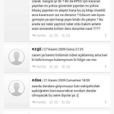
olarak. hangisi iyi dir ? Bir de KPSS için karacan
yayınları mı yoksa güvender yayınları mı yoksa
ihtiyaç yayınları mı alayım bana bu üç kitap önerildi
ama kararsızım siz ne dersiniz ? Edacım sen kpss
girmiştin ya işte hangi yayın kitabı ile çalıştın ? Bu
arada siz neler yaptınız neler oldu bakim anlatın
sizin üniversite bölüm ders durumlar nasıl ????
Yanıtla
(0)
(0)
ezgii
/ 27 Kasım 2009 Cuma 21:35
canım ya benim bölümün ödevi açıklanmış ama ben
bi türlü konuyu bulamıyorum bi bilgin var mııı
Yanıtla
(0)
(0)
edaa
/ 21 Kasım 2009 Cumartesi 18:09
sewda derslere giriyomusun ben eskişehirdeki
açıköğretim bürosuna tekrar sordum dersler
olmuyacak bu sene diyolar ya :((
Yanıtla
(0)
(0)