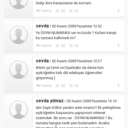
Gidip Ans Kampüsüne de sorcam.
Yanıtla
(0)
(0)
sevda
/ 02 Kasım 2009 Pazartesi 13:32
Ya ÖSYM NUMARASI var mı bizde ? Kafam karıştı
bu numara kalkmadı mı?
Yanıtla
(0)
(0)
sevda
/ 02 Kasım 2009 Pazartesi 13:27
Arkim ya İzmir ve Diyarbakır da derse tüm
açıköğretim türk dili edebiyatı öğrencileri
giriyormuş:(
Yanıtla
(0)
(0)
sevda yılmaz
/ 02 Kasım 2009 Pazartesi 13:10
slm Sayın Editör yardım eder misiniz? Ek yerleştirme
açıköğretim başvurumu yapıyorum internet
üzerinden. Bir soru var : ÖSYM NUMARASI ? Bu
numara hangisi nedir yani bulamadım. Acaba