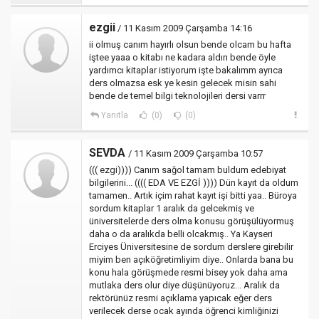
ezgii
/ 11 Kasım 2009 Çarşamba 14:16
ii olmuş canım hayırlı olsun bende olcam bu hafta
iştee yaaa o kitabı ne kadara aldın bende öyle
yardımcı kitaplar istiyorum işte bakalımm ayrıca
ders olmazsa esk ye kesin gelecek misin sahi
bende de temel bilgi teknolojileri dersi varrr
Yanıtla
(0)
(0)
SEVDA
/ 11 Kasım 2009 Çarşamba 10:57
((( ezgi)))) Canım sağol tamam buldum edebiyat
bilgilerini... (((( EDA VE EZGİ )))) Dün kayıt da oldum
tamamen.. Artık içim rahat kayıt işi bitti yaa.. Büroya
sordum kitaplar 1 aralık da gelcekmiş ve
üniversitelerde ders olma konusu görüşülüyormuş
daha o da aralıkda belli olcakmış.. Ya Kayseri
Erciyes Üniversitesine de sordum derslere girebilir
miyim ben açıköğretimliyim diye.. Onlarda bana bu
konu hala görüşmede resmi bisey yok daha ama
mutlaka ders olur diye düşünüyoruz... Aralık da
rektörünüz resmi açıklama yapıcak eğer ders
verilecek derse ocak ayında öğrenci kimliğinizi