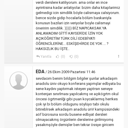
verdi derslere katiliyorum. ama onlar en ince
ayrintisina kadar anlatiyolar. bizim daha kitaplarimiz
gelmedigi icin simdilik böyle calismaya calsiyorum.
bence sizde gidip hocalarla bölüm baskaniyla
konusun bazilari izin veriyolar boyle calismayi
öneririm simdilik. ))))) BİZ NAPICAKSAK YA
ANLAMADIM GİTTİ KAYSERİDE İZİN YOK
AÇIKÖĞRETİM TÜRK DİLİ EDEBİYATI
ÖĞRENCİLERİNE... ESKİŞEHİRDE DE YOK ... ?
HAKSIZLIK BU İŞTE..
Yanıtla
(0)
(0)
EDA
/ 26 Ekim 2009 Pazartesi 11:46
sevdacım benim bildgim bilgiler şunlar arkadaşım
anadolu üniv okuyo konferans yapmşlar edbyata bu
sene kaydını yaptırmak isteyen yaptrsın seneye
kontenjan sınırlması yapılcakmş ve açıkögrtm okul
öncesi ögrtmenlği gibi puan koycaklarmış herrkes
çok iyi bi bölüm oldugunu söylüyo tabi okulu
bitireblrsek arkadaşım anadolu ünV kampüsündeki
aöf bürosuna sordu busene edbyat dersleri
olmayacakmş örgünlerin derslerine girilmiyomş
yasakmşöyle demişler ben tekrar össye giricem