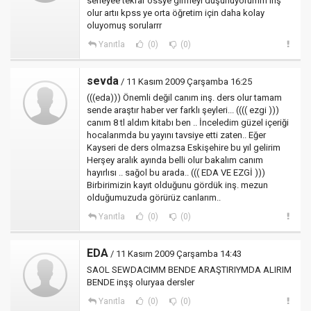
seneyee tekrar össye girmeyi düşünüyorumm inş
olur artıı kpss ye orta öğretim için daha kolay
oluyomuş sorularrr
Yanıtla
(0)
(0)
sevda
/ 11 Kasım 2009 Çarşamba 16:25
(((eda))) Önemli değil canım inş. ders olur tamam
sende araştır haber ver farklı şeyleri... (((( ezgi )))
canım 8 tl aldım kitabı ben .. İnceledim güzel içeriği
hocalarımda bu yayını tavsiye etti zaten.. Eğer
Kayseri de ders olmazsa Eskişehire bu yıl gelirim
Herşey aralık ayında belli olur bakalım canım
hayırlısı .. sağol bu arada.. ((( EDA VE EZGİ )))
Birbirimizin kayıt olduğunu gördük inş. mezun
olduğumuzuda görürüz canlarım..
Yanıtla
(0)
(0)
EDA
/ 11 Kasım 2009 Çarşamba 14:43
SAOL SEWDACIMM BENDE ARAŞTIRIYMDA ALIRIM
BENDE inşş oluryaa dersler
Yanıtla
(0)
(0)