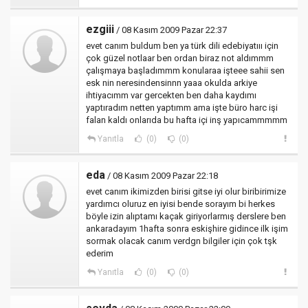
ezgiii
/ 08 Kasım 2009 Pazar 22:37
evet canım buldum ben ya türk dili edebiyatııı için
çok güzel notlaar ben ordan biraz not aldımmm
çalışmaya başladımmm konularaa işteee sahii sen
esk nin neresindensinnn yaaa okulda arkiye
ihtiyacımm var gercekten ben daha kaydımı
yaptıradım netten yaptımm ama işte büro harc işi
falan kaldı onlarıda bu hafta içi inş yapıcammmmm
Yanıtla
(0)
(0)
eda
/ 08 Kasım 2009 Pazar 22:18
evet canım ikimizden birisi gitse iyi olur biribirimize
yardımcı oluruz en iyisi bende sorayım bi herkes
böyle izin alıptamı kaçak giriyorlarmış derslere ben
ankaradayım 1hafta sonra eskişhire gidince ilk işim
sormak olacak canım verdgn bilgiler için çok tşk
ederim
Yanıtla
(0)
(0)