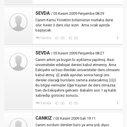
SEVDA
/ 05 Kasım 2009 Perşembe 08:29
Canım Kamu Yönetimi bölümünün mutlaka dersi
olur. Kesin 3 ders olur sizin . Ama ocak ayında
başlıycak.
Yanıtla
(0)
(0)
SEVDA
/ 05 Kasım 2009 Perşembe 08:27
Canım arkim ya bugün bi açıklama yapılmış. Bazı
üniversiteler edebiyat dersini kabul etmemiş. Ama
Eskişehir ve bazı illerdeki üniversiteler ders olmasını
kabul etmiş. ((( aralık ayından sonra hangi ünv
dersler olacağı buroların camına asılacakmış )))))
Bu bilgiyi vermişler. Eğer Kayseri de ders olmazsa
ben de Eskişehire gelicem. Bakalım son 1 ay kaldı
sabredip görücez sonucu..
Yanıtla
(0)
(0)
CANKIZ
/ 03 Kasım 2009 Salı 19:11
Canım sordum dersleri büro ya ama yok diyor..