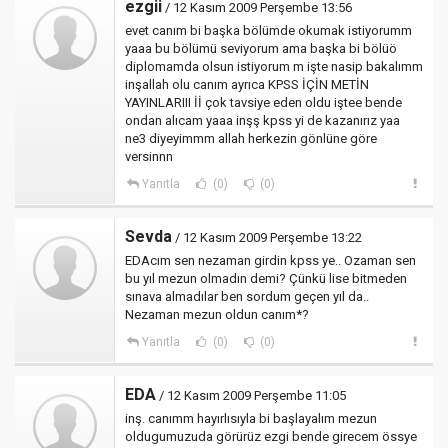
ezgii
/ 12 Kasım 2009 Perşembe 13:56
evet canım bi başka bölümde okumak istiyorumm
yaaa bu bölümü seviyorum ama başka bi bölüö
diplomamda olsun istiyorum m işte nasip bakalımm
inşallah olu canım ayrıca KPSS İÇİN METİN
YAYINLARIII İİ çok tavsiye eden oldu iştee bende
ondan alıcam yaaa inşş kpss yi de kazanırız yaa
ne3 diyeyimmm allah herkezin gönlüne göre
versinnn
Yanıtla
(0)
(0)
Sevda
/ 12 Kasım 2009 Perşembe 13:22
EDAcım sen nezaman girdin kpss ye.. Ozaman sen
bu yıl mezun olmadın demi? Çünkü lise bitmeden
sınava almadılar ben sordum geçen yıl da..
Nezaman mezun oldun canım*?
Yanıtla
(0)
(0)
EDA
/ 12 Kasım 2009 Perşembe 11:05
inş. canımm hayırlısıyla bi başlayalım mezun
oldugumuzuda görürüz ezgi bende girecem össye