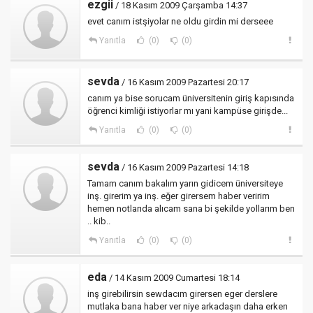
ezgii
/ 18 Kasım 2009 Çarşamba 14:37
evet canım istşiyolar ne oldu girdin mi derseee
Yanıtla
(0)
(0)
sevda
/ 16 Kasım 2009 Pazartesi 20:17
canım ya bise sorucam üniversitenin giriş kapısında
öğrenci kimliği istiyorlar mı yani kampüse girişde...
Yanıtla
(0)
(0)
sevda
/ 16 Kasım 2009 Pazartesi 14:18
Tamam canım bakalım yarın gidicem üniversiteye
inş. girerim ya inş. eğer girersem haber veririm
hemen notlarıda alıcam sana bi şekilde yollarım ben
.. kib..
Yanıtla
(0)
(0)
eda
/ 14 Kasım 2009 Cumartesi 18:14
inş girebilirsin sewdacım girersen eger derslere
mutlaka bana haber ver niye arkadaşın daha erken