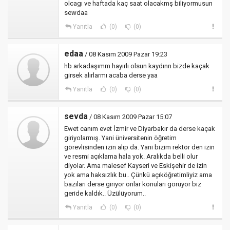
olcagı ve haftada kaç saat olacakmş biliyormusun
sewdaa
Yanıtla
(0)
(0)
edaa
/ 08 Kasım 2009 Pazar 19:23
hb arkadaşımm hayırlı olsun kaydınn bizde kaçak
girsek alırlarmı acaba derse yaa
Yanıtla
(0)
(0)
sevda
/ 08 Kasım 2009 Pazar 15:07
Ewet canım evet İzmir ve Diyarbakır da derse kaçak
giriyolarmış. Yani üniversitenin öğretim
görevlisinden izin alıp da. Yani bizim rektör den izin
ve resmi açıklama hala yok. Aralıkda belli olur
diyolar. Ama malesef Kayseri ve Eskişehir de izin
yok ama haksızlık bu.. Çünkü açıköğretimliyiz ama
bazıları derse giriyor onlar konuları görüyor biz
geride kaldık.. Üzülüyorum..
Yanıtla
(0)
(0)