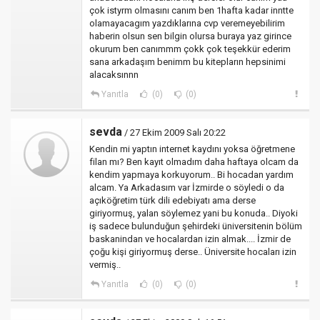
çok istyrm olmasını canım ben 1hafta kadar inntte
olamayacagım yazdıklarına cvp veremeyebilirim
haberin olsun sen bilgin olursa buraya yaz girince
okurum ben canımmm çokk çok teşekkür ederim
sana arkadaşım benimm bu kitepların hepsinimi
alacaksınnn
Yanıtla
(0)
(0)
sevda
/ 27 Ekim 2009 Salı 20:22
Kendin mi yaptın internet kaydını yoksa öğretmene
filan mı? Ben kayıt olmadım daha haftaya olcam da
kendim yapmaya korkuyorum.. Bi hocadan yardım
alcam. Ya Arkadasım var İzmirde o söyledi o da
açıköğretim türk dili edebiyatı ama derse
giriyormuş, yalan söylemez yani bu konuda.. Diyoki
iş sadece bulunduğun şehirdeki üniversitenin bölüm
baskanindan ve hocalardan izin almak.... İzmir de
çoğu kişi giriyormuş derse.. Üniversite hocaları izin
vermiş..
Yanıtla
(0)
(0)