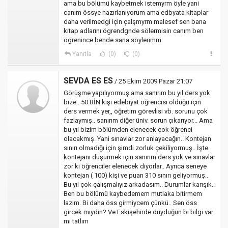
ama bu bölümü kaybetmek istemyrm öyle yani
canım össye hazırlanıyorum ama edbyata kitaplar
daha verilmedgi için çalşmyrm malesef sen bana
kitap adlarını ögrendgnde sölermisin canım ben
ögrenince bende sana söylerimm
Yanıtla
(0)
(0)
SEVDA ES ES
/ 25 Ekim 2009 Pazar 21:07
Görüşme yapılıyormuş ama sanırım bu yıl ders yok
bize.. 50 BİN kişi edebiyat öğrencisi olduğu için
ders vermek yer,, öğretim görevlisi vb. sorunu çok
fazlaymış.. sanırım diğer üniv. sorun çıkarıyor... Ama
bu yıl bizim bölümden elenecek çok öğrenci
olacakmış. Yani sınavlar zor anlayacağın.. Kontejan
sınırı olmadığı için şimdi zorluk çekiliyormuş.. İşte
kontejanı düşürmek için sanırım ders yok ve sınavlar
zor ki öğrenciler elenecek diyorlar.. Ayrıca seneye
kontejan ( 100) kişi ve puan 310 sınırı geliyormuş..
Bu yıl çok çalışmalıyız arkadasım.. Durumlar karışık..
Ben bu bölümü kaybedemem mutlaka bitirmem
lazım. Bi daha öss girmiycem çünkü.. Sen öss
gircek miydin? Ve Eskişehirde duyduğun bi bilgi var
mı tatlım