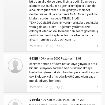
bürodan alıp derse girebilirsiniz dedi.. Şuan derse
alamam sizi çünkü siz öğrenci kimliğinizi ocak da
alcaksınız şuan tam bi kimliğiniz yok malesef
dediler arkim.. Bu arada ben KARACAN nın yardımcı
kitabını sordum sadece TEMEL BİLGİ
TEKNOLOJİLERİ dersinin yardımcı kitabı özet kitabı
varmış da onu aldım.. Diğer tüm yardımcı özet
edebiyat kitapları da 15 kasımdan sonra gelcekmiş
yani bizim ders kitaplarından önce ben onlarıda
alıcam hem kısa çok basit canım...
Yanıtla
(0)
(0)
ezgii
/ 09 Kasım 2009 Pazartesi 18:03
canımm netten aöf ders notları diye giriyosun orda
bir sürü çıkıyooo zatennn ben biraz not almaya
basladım işteee bakalım hayırlısı yaaa okul bi açılsa
çok ii olacak valla inş eda ile görüşme olurrr yaaa
merak ediyoru bendeee
Yanıtla
(0)
(0)
sevda
/ 09 Kasım 2009 Pazartesi 14:20