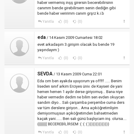
haber vermemiş inşş girersin becerebilirsinn
canımm bende girebilirsem senin dediğin gibi
bende haber veririmm canım grşrz k.i.b
Yanıtla
(0)
(0)
eda
/ 14 Kasım 2009 Cumartesi 18:02
evet arkadaşım 3.girişim olacak bu bende 19
yaşındayım:)
Yanıtla
(0)
(0)
SEVDA
/ 13 Kasım 2009 Cuma 22:01
Eda cım ben ayakda uyuyorum ya offff ...... Benim
liseden sınıf arkim Erciyes üniv. de Kayseri de yani
hemen hemen 1 aydır derse giriyomuş... Bana niye
haber vermedin dedim ne bilim sen evden okuycan
sandım diyo... Salı çarşamba perşembe cuma ders
var tüm derslere giriyon... Ama açıköğretimliyim
demiyormuşsun açıköğretimden bahsetmeden
kaçak yani....... Ben salı günü başlıycam inş. olursa....
(((((((( BECEREBİLİRSEM :( :( :( ))))))))))))))
Yanıtla
(0)
(0)