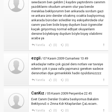
sewdacım ben geldim:) kaydını yaptırdınmı canımm
yazdıklarını okudum umarım olur yaa bende
meraklaa bekliyorumm ben ankarada sordum gazi
ve ankara üniv dersler olcakmş ocakta başlıyormuş
ankarada bürodan sölediler inş eskişehirdede olur
canım yaa ben bide bişey duydum bazı ögrenciler
kaçak giriyormuş normal edbyat okuyanların
dersine böylebişey duydum böyle bişey olabilirmi
acaba ya
Yanıtla
(0)
(0)
ezgii
/ 07 Kasım 2009 Cumartesi 13:49
arkadaşlar nette çok güzel ders notlarıı var tavsiye
ederim çok ii yaaa valla yapmanız gereken sadece
dersnotları diye girmenkkkk hadiii öpüldünüzzzz
Yanıtla
(0)
(0)
CanKız
/ 05 Kasım 2009 Perşembe 22:45
Evet Canım Dersler Ocakta baslıyomus Bakalım
BekliyoruS o Zmna Kdr Kitaplardan ÇaLıscam..
Yanıtla
(0)
(0)