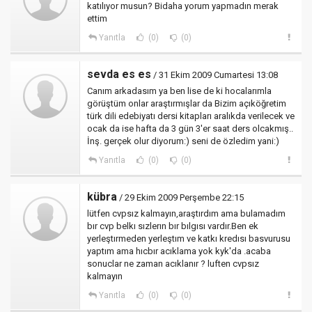
katılıyor musun? Bidaha yorum yapmadın merak
ettim
Yanıtla
(0)
(0)
sevda es es
/ 31 Ekim 2009 Cumartesi 13:08
Canım arkadasım ya ben lise de ki hocalarımla
görüştüm onlar araştırmışlar da Bizim açıköğretim
türk dili edebiyatı dersi kitapları aralıkda verilecek ve
ocak da ise hafta da 3 gün 3'er saat ders olcakmış..
İnş. gerçek olur diyorum:) seni de özledim yani:)
Yanıtla
(0)
(0)
kübra
/ 29 Ekim 2009 Perşembe 22:15
lütfen cvpsız kalmayın,araştırdım ama bulamadım
bır cvp belkı sızlerın bır bılgısı vardır.Ben ek
yerleştırmeden yerleştım ve katkı kredısı basvurusu
yaptım ama hıcbır acıklama yok kyk'da .acaba
sonuclar ne zaman acıklanır ? luften cvpsız
kalmayın
Yanıtla
(0)
(0)