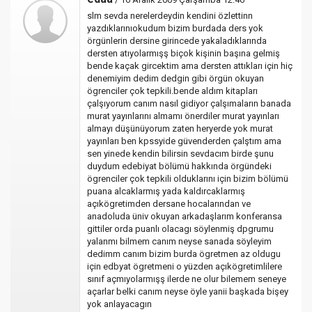
slm sevda nerelerdeydin kendini özlettinn
yazdıklarınıokudum bizim burdada ders yok
örgünlerin dersine girincede yakaladıklarında
dersten atıyolarmışş biçok kişinin başına gelmiş
bende kaçak gircektim ama dersten attıkları için hiç
denemiyim dedim dedgin gibi örgün okuyan
ögrenciler çok tepkili.bende aldım kitapları
çalşıyorum canım nasıl gidiyor çalşımaların banada
murat yayınlarını almamı önerdiler murat yayınları
almayı düşünüyorum zaten heryerde yok murat
yayınları ben kpssyide güvenderden çalştım ama
sen yinede kendin bilirsin sevdacım birde şunu
duydum edebiyat bölümü hakkında örgündeki
ögrenciler çok tepkili olduklarını için bizim bölümü
puana alcaklarmış yada kaldırcaklarmış
açıkögretimden dersane hocalarından ve
anadoluda üniv okuyan arkadaşlarım konferansa
gittiler orda puanlı olacagı söylenmiş dpgrumu
yalanmı bilmem canım neyse sanada söyleyim
dedimm canım bizim burda ögretmen az oldugu
için edbyat ögretmeni o yüzden açıkögretimlilere
sınıf açmıyolarmışş ilerde ne olur bilemem seneye
açarlar belki canım neyse öyle yanii başkada bişey
yok anlayacagın