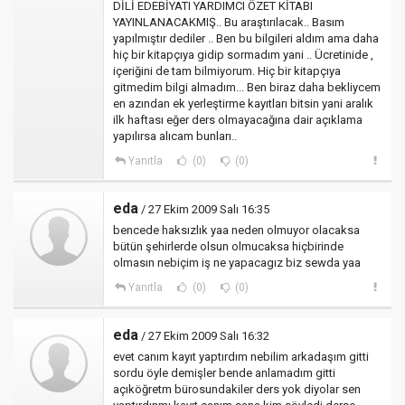
DİLİ EDEBİYATI YARDIMCI ÖZET KİTABI
YAYINLANACAKMIŞ.. Bu araştırılacak.. Basım
yapılmıştır dediler .. Ben bu bilgileri aldım ama daha
hiç bir kitapçıya gidip sormadım yani .. Ücretinide ,
içeriğini de tam bilmiyorum. Hiç bir kitapçıya
gitmedim bilgi almadım... Ben biraz daha bekliycem
en azından ek yerleştirme kayıtları bitsin yani aralık
ilk haftası eğer ders olmayacağına dair açıklama
yapılırsa alıcam bunları..
Yanıtla
(0)
(0)
eda
/ 27 Ekim 2009 Salı 16:35
bencede haksızlık yaa neden olmuyor olacaksa
bütün şehirlerde olsun olmucaksa hiçbirinde
olmasın nebiçim iş ne yapacagız biz sewda yaa
Yanıtla
(0)
(0)
eda
/ 27 Ekim 2009 Salı 16:32
evet canım kayıt yaptırdım nebilim arkadaşım gitti
sordu öyle demişler bende anlamadım gitti
açıköğretm bürosundakiler ders yok diyolar sen