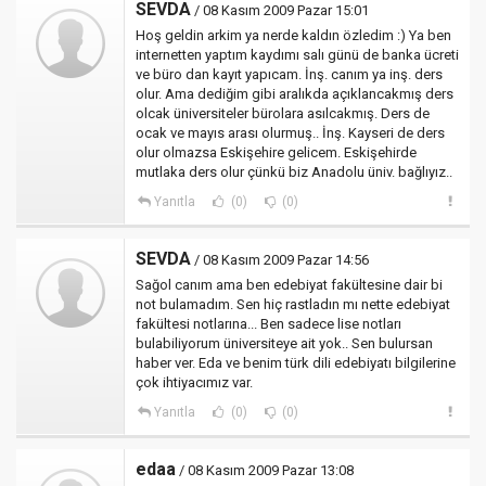
SEVDA
/ 08 Kasım 2009 Pazar 15:01
Hoş geldin arkim ya nerde kaldın özledim :) Ya ben
internetten yaptım kaydımı salı günü de banka ücreti
ve büro dan kayıt yapıcam. İnş. canım ya inş. ders
olur. Ama dediğim gibi aralıkda açıklancakmış ders
olcak üniversiteler bürolara asılcakmış. Ders de
ocak ve mayıs arası olurmuş.. İnş. Kayseri de ders
olur olmazsa Eskişehire gelicem. Eskişehirde
mutlaka ders olur çünkü biz Anadolu üniv. bağlıyız..
Yanıtla
(0)
(0)
SEVDA
/ 08 Kasım 2009 Pazar 14:56
Sağol canım ama ben edebiyat fakültesine dair bi
not bulamadım. Sen hiç rastladın mı nette edebiyat
fakültesi notlarına... Ben sadece lise notları
bulabiliyorum üniversiteye ait yok.. Sen bulursan
haber ver. Eda ve benim türk dili edebiyatı bilgilerine
çok ihtiyacımız var.
Yanıtla
(0)
(0)
edaa
/ 08 Kasım 2009 Pazar 13:08