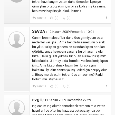
tekrar hazırlanyrm zaten daha önceden kpssye
girmiştim ortaögretim için biraz kolay inş kazanrız
hepimizz hayırlısıyla okulu bitiririz
Yanıtla
(0)
(0)
SEVDA
/ 12 Kasım 2009 Perşembe 10:01
Canım ben malesef bir daha öss girmiycem bazı
nedenler var işte .. Ama bende lise mezunu olarak
bu yıl 2010 kpss giricem en azından kpss soruları
görürüz sınav heyecanı yaşarız bu bir aşama olur
bize.. Belki güzel yüksek bir puan alırsak bir işimiz
bile olabilir.. 31 mayıs da formları verilecekmiş kpss
için.. Ama kitap almak lazım ben bi sorayım
bakalım.. İyi olur canım ya inş.. dilediğin herşey olur
... Bisey merak ettim tekrar öss amacın ne? Farklı
bölüm mü istiyosun ?
Yanıtla
(0)
(0)
ezgii
/ 11 Kasım 2009 Çarşamba 22:29
inş canım inş olurr benimde tek temennim o zaten
hayırlısı ilee biter inş kazasız belasız ayrıca ben