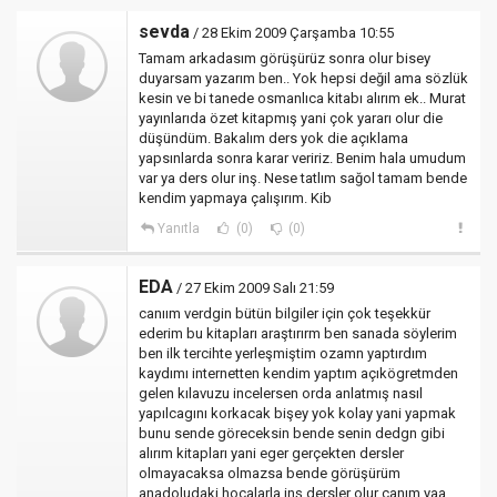
sevda
/ 28 Ekim 2009 Çarşamba 10:55
Tamam arkadasım görüşürüz sonra olur bisey
duyarsam yazarım ben.. Yok hepsi değil ama sözlük
kesin ve bi tanede osmanlıca kitabı alırım ek.. Murat
yayınlarıda özet kitapmış yani çok yararı olur die
düşündüm. Bakalım ders yok die açıklama
yapsınlarda sonra karar veririz. Benim hala umudum
var ya ders olur inş. Nese tatlım sağol tamam bende
kendim yapmaya çalışırım. Kib
Yanıtla
(0)
(0)
EDA
/ 27 Ekim 2009 Salı 21:59
canıım verdgin bütün bilgiler için çok teşekkür
ederim bu kitapları araştırırm ben sanada söylerim
ben ilk tercihte yerleşmiştim ozamn yaptırdım
kaydımı internetten kendim yaptım açıkögretmden
gelen kılavuzu incelersen orda anlatmış nasıl
yapılcagını korkacak bişey yok kolay yani yapmak
bunu sende göreceksin bende senin dedgn gibi
alırım kitapları yani eger gerçekten dersler
olmayacaksa olmazsa bende görüşürüm
anadoludaki hocalarla inş dersler olur canım yaa