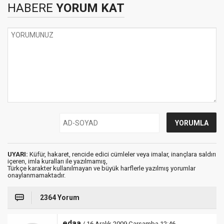
HABERE
YORUM KAT
UYARI:
Küfür, hakaret, rencide edici cümleler veya imalar, inançlara saldırı
içeren, imla kuralları ile yazılmamış,
Türkçe karakter kullanılmayan ve büyük harflerle yazılmış yorumlar
onaylanmamaktadır.
2364 Yorum
edaa
/ 16 Aralık 2009 Çarşamba 12:46