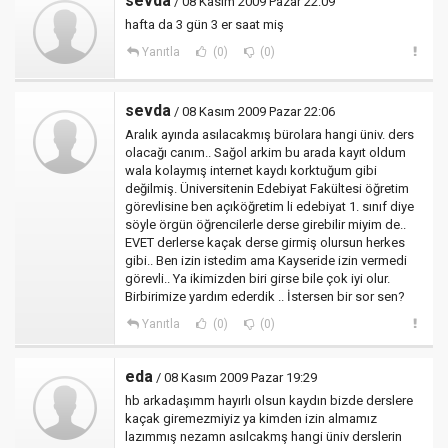
sevda
/ 08 Kasım 2009 Pazar 22:09
hafta da 3 gün 3 er saat miş
Yanıtla
(0)
(0)
sevda
/ 08 Kasım 2009 Pazar 22:06
Aralık ayında asılacakmış bürolara hangi üniv. ders
olacağı canım.. Sağol arkim bu arada kayıt oldum
wala kolaymış internet kaydı korktuğum gibi
değilmiş. Üniversitenin Edebiyat Fakültesi öğretim
görevlisine ben açıköğretim li edebiyat 1. sınıf diye
söyle örgün öğrencilerle derse girebilir miyim de..
EVET derlerse kaçak derse girmiş olursun herkes
gibi.. Ben izin istedim ama Kayseride izin vermedi
görevli.. Ya ikimizden biri girse bile çok iyi olur.
Birbirimize yardım ederdik .. İstersen bir sor sen?
Yanıtla
(0)
(0)
eda
/ 08 Kasım 2009 Pazar 19:29
hb arkadaşımm hayırlı olsun kaydın bizde derslere
kaçak giremezmiyiz ya kimden izin almamız
lazımmış nezamn asılcakmş hangi üniv derslerin