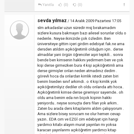
Yanıtla
(0)
(0)
sevda yılmaz
/ 14 Aralık 2009 Pazartesi 17:05
slm arkadaslar uzun süredir msj bırakamadım
sizlere kusura bakmayın bazı ailesel sorunlar oldu o
nedenle.. Neyse ikinizide çok özledim. Ben
üniversiteye gittim içeri girdim edebiyat fak.ne ama
dersden atıldım açıköğretimli olduğum için.. derse
almadılar yani örgün öğrenciler aşırı tepkili... sonra
bende ben kimsenin hakkını yedirmem ben ve çok
kişi derse girmezken bura 4 kişi açıköğretimli ama
derse girmişler onları neden atmadınız dedim .
görevli hoca da onlardan kimlik istedi zaten biri
benim liseden sınıf arkimdi.. o 4 kişi kimlik yok
açıköğretimliyiz dediler oh oldu onlarıda attı hoca..
Açıköğretimli kimse derse giremiyor sayemde.. oh
oldu ama benim eda nın biçok kişinin hakkı
yeniyordu.. neyse sonuçta ders filan yok arkim..
Zaten bu arada ders kitaplarımı aldım çalışıyorum .
Ama sizlere bisey sorucam ne olur hemen cevap
yazın.. EDA cım ve EZGİ cim edebiyat için hangi
yardımcı kitabı alayım murat yayınları mı yoksa
karacan yayınlarımı açıköğretim yardımcı kitap