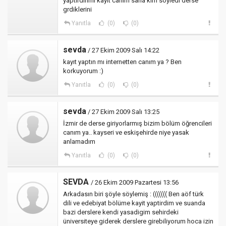
yaptırdınmı kayıt canım sana kim söyledi derse
grdiklerini
Yanıtla
(0)
(0)
sevda
/ 27 Ekim 2009 Salı 14:22
kayıt yaptın mı internetten canım ya ? Ben
korkuyorum :)
Yanıtla
(0)
(0)
sevda
/ 27 Ekim 2009 Salı 13:25
İzmir de derse giriyorlarmış bizim bölüm öğrencileri
canım ya.. kayseri ve eskişehirde niye yasak
anlamadım
Yanıtla
(0)
(0)
SEVDA
/ 26 Ekim 2009 Pazartesi 13:56
Arkadasın biri şöyle söylemiş : ((((((( Ben aöf türk
dili ve edebiyat bölüme kayit yaptirdim ve suanda
bazi derslere kendi yasadigim sehirdeki
üniversiteye giderek derslere girebiliyorum hoca izin