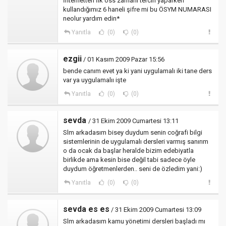
İnternetten İlk öss zamanı tercih yaparken
kullandığımız 6 haneli şifre mi bu ÖSYM NUMARASI
neolur yardım edin*
Yanıtla
(0)
(0)
ezgii
/ 01 Kasım 2009 Pazar 15:56
bende canım evet ya ki yani uygulamalı iki tane ders
var ya uygulamalıı işte
Yanıtla
(0)
(0)
sevda
/ 31 Ekim 2009 Cumartesi 13:11
Slm arkadasım bisey duydum senin coğrafi bilgi
sistemlerinin de uygulamalı dersleri varmış sanırım
o da ocak da başlar heralde bizim edebiyatla
birlikde ama kesin bise değil tabi sadece öyle
duydum öğretmenlerden.. seni de özledim yani:)
Yanıtla
(0)
(0)
sevda es es
/ 31 Ekim 2009 Cumartesi 13:09
Slm arkadasım kamu yönetimi dersleri başladı mı