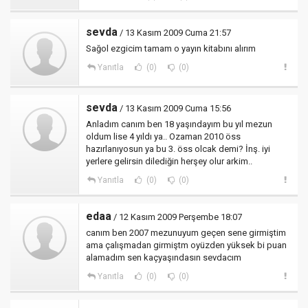
sevda
/ 13 Kasım 2009 Cuma 21:57
Sağol ezgicim tamam o yayın kitabını alırım
Yanıtla
(0)
(0)
sevda
/ 13 Kasım 2009 Cuma 15:56
Anladım canım ben 18 yaşındayım bu yıl mezun
oldum lise 4 yıldı ya.. Ozaman 2010 öss
hazırlanıyosun ya bu 3. öss olcak demi? İnş. iyi
yerlere gelirsin dilediğin herşey olur arkim..
Yanıtla
(0)
(0)
edaa
/ 12 Kasım 2009 Perşembe 18:07
canım ben 2007 mezunuyum geçen sene girmiştim
ama çalışmadan girmiştm oyüzden yüksek bi puan
alamadım sen kaçyaşındasın sevdacım
Yanıtla
(0)
(0)