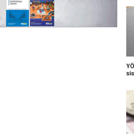
YÖ
si