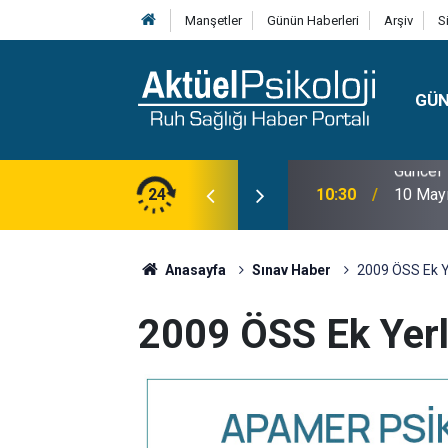
Manşetler
Günün Haberleri
Arşiv
S
GÜ
lojisi, Klinik Özellikleri, Tanı Kriterleri ve
24
10:30
10 Mayı
Anasayfa
Sınav Haber
2009 ÖSS Ek Ye
2009 ÖSS Ek Yerle