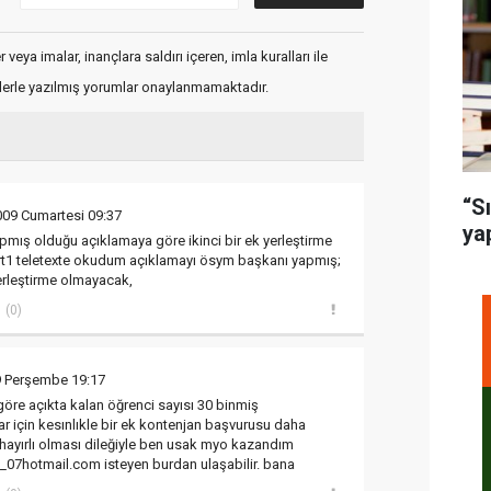
veya imalar, inançlara saldırı içeren, imla kuralları ile
flerle yazılmış yorumlar onaylanmamaktadır.
“S
009 Cumartesi 09:37
ya
mış olduğu açıklamaya göre ikinci bir ek yerleştirme
trt1 teletexte okudum açıklamayı ösym başkanı yapmış;
yerleştirme olmayacak,
(0)
9 Perşembe 19:17
re açıkta kalan öğrenci sayısı 30 binmiş
r için kesınlıkle bir ek kontenjan başvurusu daha
 hayırlı olması dileğiyle ben usak myo kazandım
7_07hotmail.com isteyen burdan ulaşabilir. bana