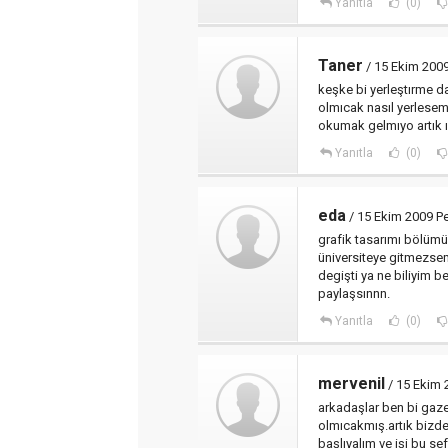
Yanıtla
(0)
Taner
/ 15 Ekim 200
keşke bi yerleştırme d
olmıcak nasıl yerlese
okumak gelmıyo artık ı
Yanıtla
(0)
eda
/ 15 Ekim 2009 P
grafik tasarımı bölüm
üniversiteye gitmezse
degişti ya ne biliyim 
paylaşsınnn.
Yanıtla
(0)
mervenil
/ 15 Ekim 
arkadaşlar ben bi gaz
olmıcakmış.artık bizd
başlıyalım ve işi bu se