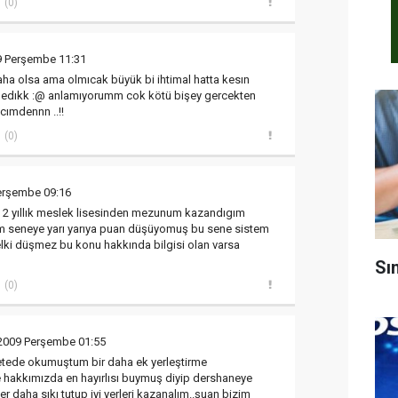
(0)
9 Perşembe 11:31
aha olsa ama olmıcak büyük bi ihtimal hatta kesın
medıkk :@ anlamıyorumm cok kötü bişey gercekten
cımdennn ..!!
(0)
erşembe 09:16
ü 2 yıllık meslek lisesinden mezunum kazandıgım
m seneye yarı yarıya puan düşüyomuş bu sene sistem
belki düşmez bu konu hakkında bilgisi olan varsa
Sı
(0)
2009 Perşembe 01:55
etede okumuştum bir daha ek yerleştirme
e hakkımızda en hayırlısı buymuş diyip dershaneye
fer daha sıkı tutup iyi yerleri kazanalım..şuan bizim