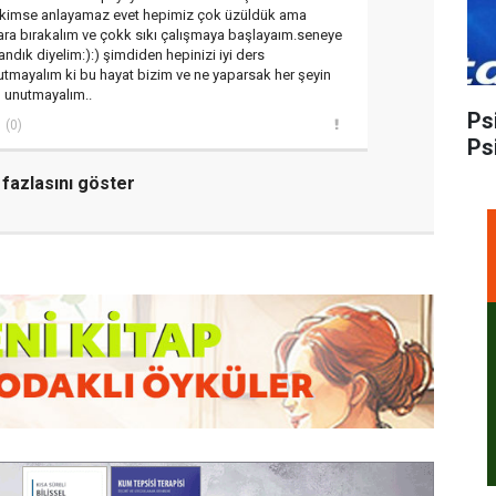
 kimse anlayamaz evet hepimiz çok üzüldük ama
ra bırakalım ve çokk sıkı çalışmaya başlayaım.seneye
ndık diyelim:):) şimdiden hepinizi iyi ders
utmayalım ki bu hayat bizim ve ne yaparsak her şeyin
ı unutmayalım..
Ps
(0)
Ps
fazlasını göster