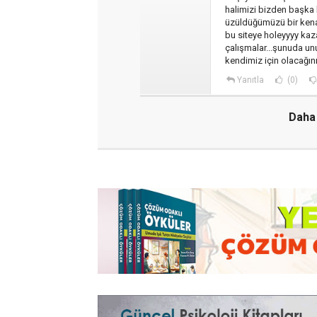
halimizi bizden başka
üzüldüğümüzü bir kena
bu siteye holeyyyy kaza
çalışmalar...şunuda un
kendimiz için olacağın
Yanıtla
(0)
Daha 