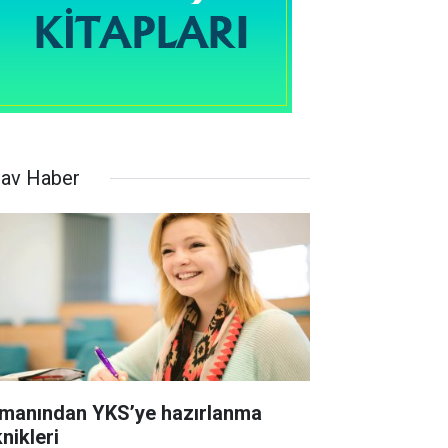
nav Haber
manından YKS’ye hazırlanma
nikleri