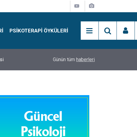
RI
PSIKOTERAPI ÖYKÜLERI
si
15:01
Simon Says Dikkat Programı Nedir?
Günün tüm
haberleri