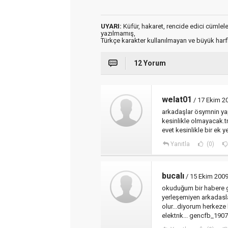
UYARI:
Küfür, hakaret, rencide edici cümleler 
yazılmamış,
Türkçe karakter kullanılmayan ve büyük har
12 Yorum
welat01
/ 17 Ekim 2
arkadaşlar ösymnin yap
kesinlikle olmayacak.
evet kesinlikle bir ek 
Yanıtla
(0)
bucalı
/ 15 Ekim 200
okuduğum bir habere gö
yerleşemiyen arkadasla
olur...diyorum herkeze
elektrık... gencfb_190