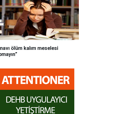
ınavı ölüm kalım meselesi
pmayın”