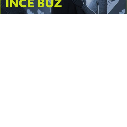
Yayınlanma:
14 Temmuz 2026 Salı 10:16
Borderline kişilik örüntüsünün gölgesinde yaşanan
yoğun bir aşkı anlatan bu terapötik öykü; terk
edilme korkusunu, duygusal gelgitleri, tükenmişliği
ve sınır koymanın iyileştirici gücünü Petersburg’un
karanlık atmosferinde işler.