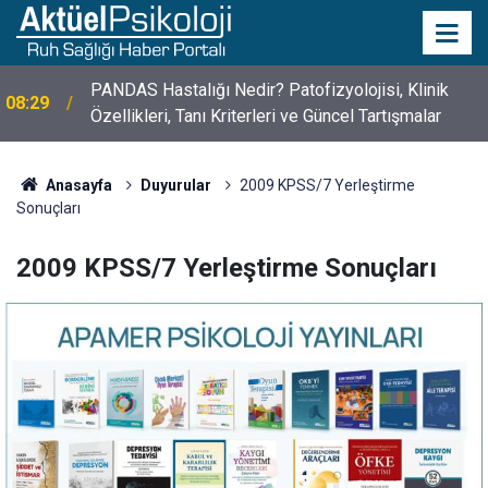
PANDAS Hastalığı Nedir? Patofizyolojisi, Klinik
08:29
10 Mayıs Psikologlar Günü Nasıl Ortaya Çıktı? 10
Özellikleri, Tanı Kriterleri ve Güncel Tartışmalar
10:30
Mayıs Tarihinin Hikayesi
Anasayfa
Duyurular
2009 KPSS/7 Yerleştirme
Sonuçları
2009 KPSS/7 Yerleştirme Sonuçları