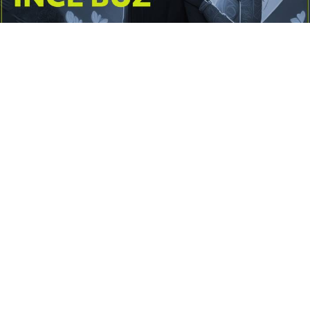
Yayınlanma:
14 Temmuz 2026 Salı 10:16
Borderline kişilik örüntüsünün gölgesinde yaşanan
yoğun bir aşkı anlatan bu terapötik öykü; terk
edilme korkusunu, duygusal gelgitleri, tükenmişliği
ve sınır koymanın iyileştirici gücünü Petersburg’un
karanlık atmosferinde işler.