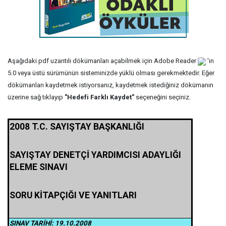
Aşağıdaki pdf uzantılı dökümanları açabilmek için Adobe Reader
'ın
5.0 veya üstü sürümünün sisteminizde yüklü olması gerekmektedir. Eğer
dökümanları kaydetmek istiyorsanız, kaydetmek istediğiniz dökümanın
üzerine sağ tıklayıp
"Hedefi Farklı Kaydet"
seçeneğini seçiniz.
2008 T.C. SAYIŞTAY BAŞKANLIĞI
SAYIŞTAY DENETÇİ YARDIMCISI ADAYLIĞI
ELEME SINAVI
SORU KİTAPÇIĞI VE YANITLARI
SINAV TARİHİ: 19.10.2008