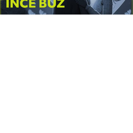
Yayınlanma:
14 Temmuz 2026 Salı 10:16
Borderline kişilik örüntüsünün gölgesinde yaşanan
yoğun bir aşkı anlatan bu terapötik öykü; terk
edilme korkusunu, duygusal gelgitleri, tükenmişliği
ve sınır koymanın iyileştirici gücünü Petersburg’un
karanlık atmosferinde işler.