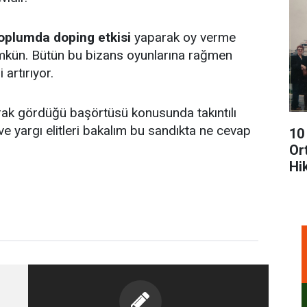
toplumda doping etkisi
yaparak oy verme
ümkün. Bütün bu bizans oyunlarına rağmen
artırıyor.
rak gördüğü başörtüsü konusunda takıntılı
e yargı elitleri bakalım bu sandıkta ne cevap
10
Or
Hi