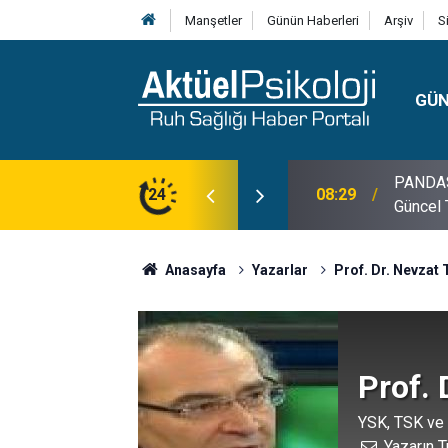
Manşetler
Günün Haberleri
Arşiv
S
GÜ
lojisi, Klinik Özellikleri, Tanı Kriterleri ve
24
10:30
10 Mayı
Anasayfa
Yazarlar
Prof. Dr. Nevzat
Prof. 
YSK, TSK ve t
Yazarın T