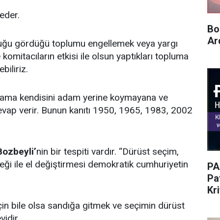
eder.
Bo
Ar
nluğu gördüğü toplumu engellemek veya yargı
 komitacıların etkisi ile olsun yaptıkları topluma
iliriz.
ır ama kendisini adam yerine koymayana ve
evap verir. Bunun kanıtı 1950, 1965, 1983, 2002
Bozbeyli’
nin bir tespiti vardır. “Dürüst seçim,
eği ile el değiştirmesi demokratik cumhuriyetin
PA
Pat
Kr
için bile olsa sandığa gitmek ve seçimin dürüst
idir.