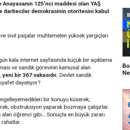
 Anayasanın 125’nci maddesi olan YAŞ
şse darbeciler demokrasinin otoritesini kabul
l ve sivil paşalar muhtemelen yüksek yargıçları
n kala internet sayfasında küçük bir açıklama
Bo
ması ve sandık görevinin kamusal alan
Ne
,
yeni bir 367 vakasıdır.
Devlet sandık
kıyafet dayatıyor?
n engelleyemedikleri bir konuyu küserek,
rek, obstruksiyon yaparak bozmaya çalışırlar.
 alan öğrenci gibi… Sonuçta en büyük zararı
rahatlar.