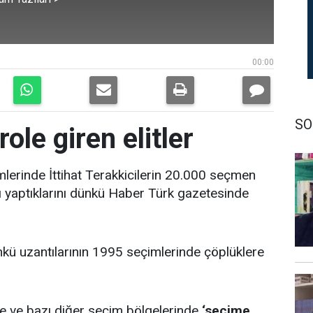
00:00
SO
ole giren elitler
lerinde İttihat Terakkicilerin 20.000 seçmen
ı yaptıklarını dünkü Haber Türk gazetesinde
günkü uzantılarının 1995 seçimlerinde çöplüklere
de ve bazı diğer seçim bölgelerinde
‘seçime