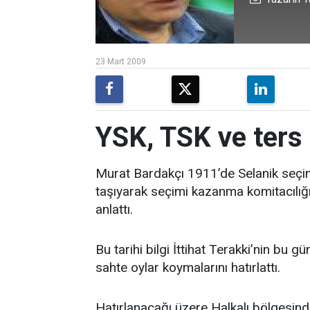
23 Mart 2009
YSK, TSK ve ters r
Murat Bardakçı 1911’de Selanik seçim
taşıyarak seçimi kazanma komitacılığ
anlattı.
Bu tarihi bilgi İttihat Terakki’nin bu 
sahte oylar koymalarını hatırlattı.
Hatırlanacağı üzere Halkalı bölgesin