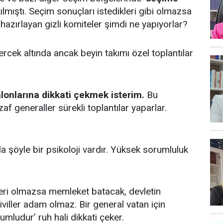
lmıştı. Seçim sonuçları istedikleri gibi olmazsa
azırlayan gizli komiteler şimdi ne yapıyorlar?
ercek altında ancak beyin takımı özel toplantılar
alonlarına dikkati çekmek isterim.
Bu
f generaller sürekli toplantılar yaparlar.
a şöyle bir psikoloji vardır. Yüksek sorumluluk
leri olmazsa memleket batacak, devletin
siviller adam olmaz. Bir general vatan için
mludur’ ruh hali dikkati çeker.