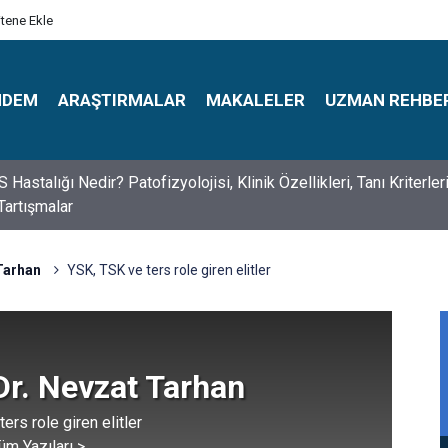
itene Ekle
NDEM
ARAŞTIRMALAR
MAKALELER
UZMAN REHBE
s Psikologlar Günü Nasıl Ortaya Çıktı? 10 Mayıs Tarihinin Hikaye
 Tarhan
YSK, TSK ve ters role giren elitler
Dr. Nevzat Tarhan
ers role giren elitler
üm Yazıları >