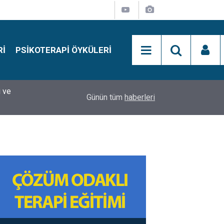
RI
PSIKOTERAPI ÖYKÜLERI
si
15:01
Simon Says Dikkat Programı Nedir?
Günün tüm
haberleri