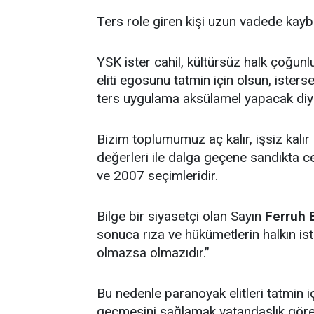
Ters role giren kişi uzun vadede kayb
YSK ister cahil, kültürsüz halk çoğu
eliti egosunu tatmin için olsun, isterse
ters uygulama aksülamel yapacak diyeb
Bizim toplumumuz aç kalır, işsiz kal
değerleri ile dalga geçene sandıkta c
ve 2007 seçimleridir.
Bilge bir siyasetçi olan Sayın
Ferruh 
sonuca rıza ve hükümetlerin halkın ist
olmazsa olmazıdır.”
Bu nedenle paranoyak elitleri tatmin 
geçmesini sağlamak vatandaşlık görev