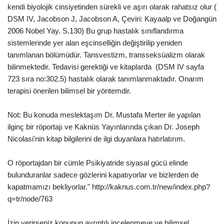
kendi biyolojik cinsiyetinden sürekli ve aşırı olarak rahatsız olur (
DSM IV, Jacobson J, Jacobson A, Çeviri: Kayaalp ve Doğangün
2006 Nobel Yay. S.130) Bu grup hastalık sınıflandırma
sistemlerinde yer alan eşcinselliğin değiştirilip yeniden
tanımlanan bölümüdür. Tansvestizm, transseksüalizm olarak
bilinmektedir. Tedavisi gerektiği ve kitaplarda (DSM IV sayfa
723 sıra no:302.5) hastalık olarak tanımlanmaktadır. Onarım
terapisi önerilen bilimsel bir yöntemdir.
Not: Bu konuda meslektaşım Dr. Mustafa Merter ile yapılan
ilginç bir röportajı ve Kaknüs Yayınlarında çıkan Dr. Joseph
Nicolasi'nin kitap bilgilerini de ilgi duyanlara hatırlatırım.
O röportajdan bir cümle Psikiyatride siyasal gücü elinde
bulunduranlar sadece gözlerini kapatıyorlar ve bizlerden de
kapatmamızı bekliyorlar." http://kaknus.com.tr/new/index.php?
q=tr/node/763
İzin verirseniz konunun ayrıntılı incelenmeye ve bilimsel