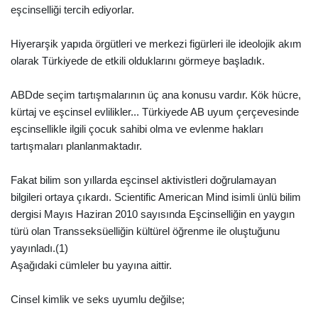
eşcinselliği tercih ediyorlar.
Hiyerarşik yapıda örgütleri ve merkezi figürleri ile ideolojik akım
olarak Türkiyede de etkili olduklarını görmeye başladık.
ABDde seçim tartışmalarının üç ana konusu vardır. Kök hücre,
kürtaj ve eşcinsel evlilikler... Türkiyede AB uyum çerçevesinde
eşcinsellikle ilgili çocuk sahibi olma ve evlenme hakları
tartışmaları planlanmaktadır.
Fakat bilim son yıllarda eşcinsel aktivistleri doğrulamayan
bilgileri ortaya çıkardı. Scientific American Mind isimli ünlü bilim
dergisi Mayıs Haziran 2010 sayısında Eşcinselliğin en yaygın
türü olan Transseksüelliğin kültürel öğrenme ile oluştuğunu
yayınladı.(1)
Aşağıdaki cümleler bu yayına aittir.
Cinsel kimlik ve seks uyumlu değilse;