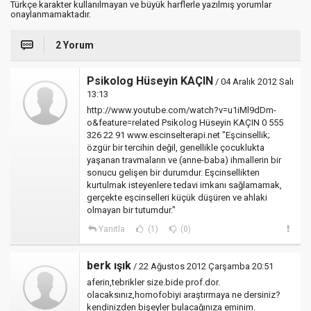
Türkçe karakter kullanılmayan ve büyük harflerle yazılmış yorumlar
onaylanmamaktadır.
2 Yorum
Psikolog Hüseyin KAÇIN
/ 04 Aralık 2012 Salı
13:13
http://www.youtube.com/watch?v=u1iMl9dDm-
o&feature=related Psikolog Hüseyin KAÇIN 0 555
326 22 91 www.escinselterapi.net "Eşcinsellik;
özgür bir tercihin değil, genellikle çocuklukta
yaşanan travmaların ve (anne-baba) ihmallerin bir
sonucu gelişen bir durumdur. Eşcinsellikten
kurtulmak isteyenlere tedavi imkanı sağlamamak,
gerçekte eşcinselleri küçük düşüren ve ahlaki
olmayan bir tutumdur."
Yanıtla
(1)
(0)
berk ışık
/ 22 Ağustos 2012 Çarşamba 20:51
aferin,tebrikler size.bide prof.dor.
olacaksınız,homofobiyi araştırmaya ne dersiniz?
kendinizden bişeyler bulacağınıza eminim.