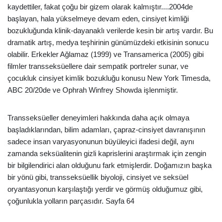
kaydettiler, fakat çoğu bir gizem olarak kalmıştır....2004de
başlayan, hala yükselmeye devam eden, cinsiyet kimliği
bozukluğunda klinik-dayanaklı verilerde kesin bir artış vardır. Bu
dramatik artış, medya teşhirinin günümüzdeki etkisinin sonucu
olabilir. Erkekler Ağlamaz (1999) ve Transamerica (2005) gibi
filmler transseksüellere dair sempatik portreler sunar, ve
çocukluk cinsiyet kimlik bozukluğu konusu New York Timesda,
ABC 20/20de ve Ophrah Winfrey Showda işlenmiştir.
Transseksüeller deneyimleri hakkında daha açık olmaya
başladıklarından, bilim adamları, çapraz-cinsiyet davranışının
sadece insan varyasyonunun büyüleyici ifadesi değil, aynı
zamanda seksüalitenin gizli kaprislerini araştırmak için zengin
bir bilgilendirici alan olduğunu fark etmişlerdir. Doğamızın başka
bir yönü gibi, transseksüellik biyoloji, cinsiyet ve seksüel
oryantasyonun karşılaştığı yerdir ve görmüş olduğumuz gibi,
çoğunlukla yolların parçasıdır. Sayfa 64