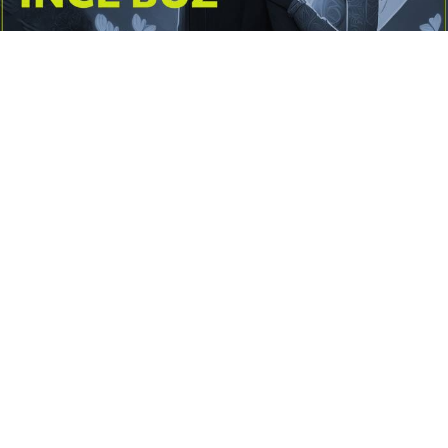
Yayınlanma:
14 Temmuz 2026 Salı 10:16
Borderline kişilik örüntüsünün gölgesinde yaşanan
yoğun bir aşkı anlatan bu terapötik öykü; terk
edilme korkusunu, duygusal gelgitleri, tükenmişliği
ve sınır koymanın iyileştirici gücünü Petersburg’un
karanlık atmosferinde işler.