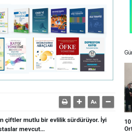
Gü
çiftler mutlu bir evlilik sürdürüyor. İyi
10
Or
staslar mevcut...