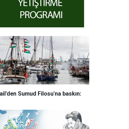
rail'den Sumud Filosu'na baskın: