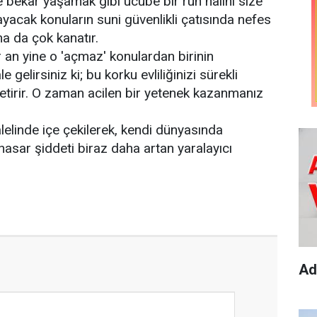
e bekâr yaşamak gibi ucube bir ruh halini size
acak konuların suni güvenlikli çatısında nefes
aha da çok kanatır.
 an yine o 'açmaz' konulardan birinin
elirsiniz ki; bu korku evliliğinizi sürekli
getirir. O zaman acilen bir yetenek kazanmanız
alelinde içe çekilerek, kendi dünyasında
asar şiddeti biraz daha artan yaralayıcı
Ad