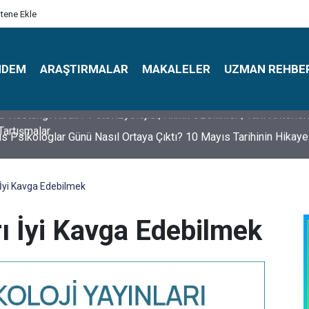
itene Ekle
NDEM
ARAŞTIRMALAR
MAKALELER
UZMAN REHBE
s Psikologlar Günü Nasıl Ortaya Çıktı? 10 Mayıs Tarihinin Hikaye
ı İyi Kavga Edebilmek
rrı İyi Kavga Edebilmek