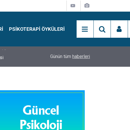
RI
PSIKOTERAPI ÖYKÜLERI
si
15:01
Simon Says Dikkat Programı Nedir?
Günün tüm
haberleri