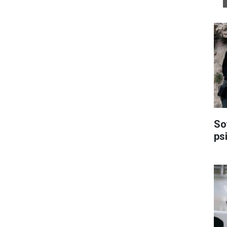
So
psi