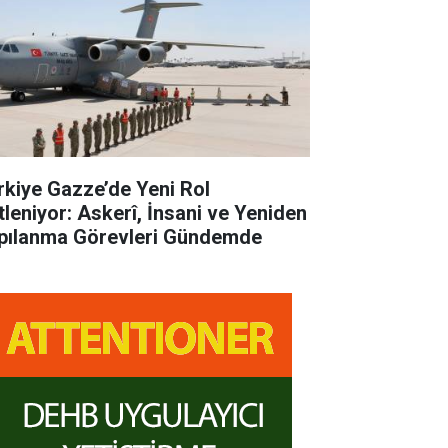
rkiye Gazze’de Yeni Rol
tleniyor: Askerî, İnsani ve Yeniden
pılanma Görevleri Gündemde