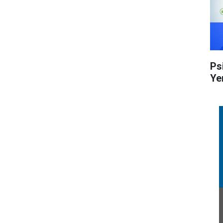
Ps
Ye