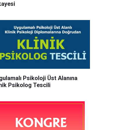
kayesi
gulamalı Psikoloji Üst Alanına
inik Psikolog Tescili