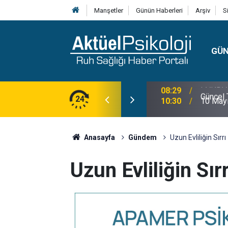
Manşetler
Günün Haberleri
Arşiv
S
GÜ
lojisi, Klinik Özellikleri, Tanı Kriterleri ve
24
10:30
10 Mayı
Anasayfa
Gündem
Uzun Evliliğin Sırr
Uzun Evliliğin Sı