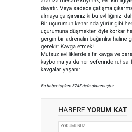
aranıza mesafe koymak, evli kimliğiyl
dayatır. Veya sadece çatışma çıkarmay
almaya çalışırsınız ki bu evliliğinizi d
Bir uçurumun kenarında yürür gibi her
uçurumuna düşmekten öyle korkar hale g
gergin bir adrenalin bağımlısı haline 
gerekir: Kavga etmek!
Mutsuz evliliklerde sıfır kavga ve par
kaybolma ya da her seferinde ruhsal h
kavgalar yaşanır.
Bu haber toplam 3745 defa okunmuştur
HABERE
YORUM KAT