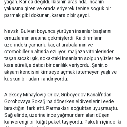
yağan. Kar da değildi. İkisinin arasında, insanın
yakasına giren ve orada eriyerek tenine soğuk bir
parmak gibi dokunan, kararsız bir şeydi.
Nevski Bulvarı boyunca yürüyen insanlar başlarını
omuzlarının arasına çekmişlerdi. Kaldırımların
üzerindeki çamurlu kar, at arabalarının ve
otomobillerin altında eziliyor; mağaza vitrinlerinden
taşan sıcak ışık, sokaktaki insanların solgun yüzlerine
kısa süreli, aldatıcı bir canlılık veriyordu. Şehir, o
akşam kendisini kimseye açmak istemeyen yaşlı ve
küskün bir adamı andırıyordu.
Aleksey Mihayloviç Orlov, Griboyedov Kanalı’ndan
Gorohovaya Sokağı’na dönerken eldivenlerini evde
bıraktığını fark etti. Parmakları soğuktan uyuşmuştu.
Sağ elinde, üzerine ince yağmur damlaları düşen
kahverengi bir kâğıt paket taşıyordu. Paketin içinde iki