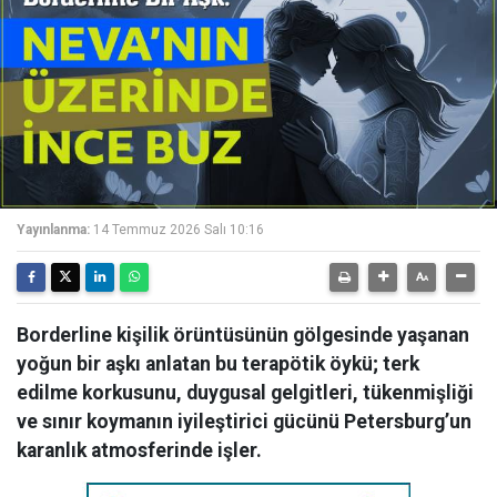
Yayınlanma:
14 Temmuz 2026 Salı 10:16
Borderline kişilik örüntüsünün gölgesinde yaşanan
yoğun bir aşkı anlatan bu terapötik öykü; terk
edilme korkusunu, duygusal gelgitleri, tükenmişliği
ve sınır koymanın iyileştirici gücünü Petersburg’un
karanlık atmosferinde işler.