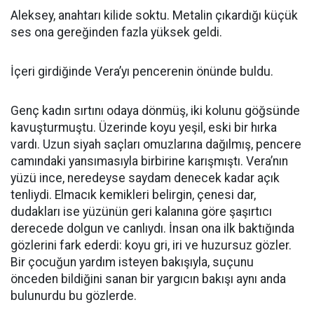
Aleksey, anahtarı kilide soktu. Metalin çıkardığı küçük
ses ona gereğinden fazla yüksek geldi.
İçeri girdiğinde Vera’yı pencerenin önünde buldu.
Genç kadın sırtını odaya dönmüş, iki kolunu göğsünde
kavuşturmuştu. Üzerinde koyu yeşil, eski bir hırka
vardı. Uzun siyah saçları omuzlarına dağılmış, pencere
camındaki yansımasıyla birbirine karışmıştı. Vera’nın
yüzü ince, neredeyse saydam denecek kadar açık
tenliydi. Elmacık kemikleri belirgin, çenesi dar,
dudakları ise yüzünün geri kalanına göre şaşırtıcı
derecede dolgun ve canlıydı. İnsan ona ilk baktığında
gözlerini fark ederdi: koyu gri, iri ve huzursuz gözler.
Bir çocuğun yardım isteyen bakışıyla, suçunu
önceden bildiğini sanan bir yargıcın bakışı aynı anda
bulunurdu bu gözlerde.