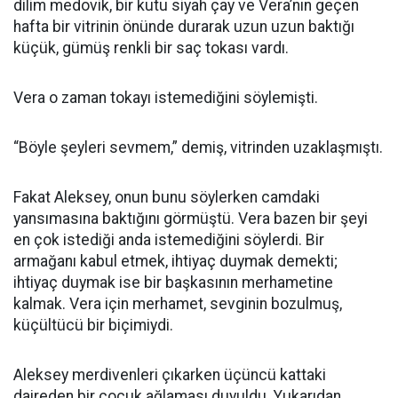
dilim medovik, bir kutu siyah çay ve Vera’nın geçen
hafta bir vitrinin önünde durarak uzun uzun baktığı
küçük, gümüş renkli bir saç tokası vardı.
Vera o zaman tokayı istemediğini söylemişti.
“Böyle şeyleri sevmem,” demiş, vitrinden uzaklaşmıştı.
Fakat Aleksey, onun bunu söylerken camdaki
yansımasına baktığını görmüştü. Vera bazen bir şeyi
en çok istediği anda istemediğini söylerdi. Bir
armağanı kabul etmek, ihtiyaç duymak demekti;
ihtiyaç duymak ise bir başkasının merhametine
kalmak. Vera için merhamet, sevginin bozulmuş,
küçültücü bir biçimiydi.
Aleksey merdivenleri çıkarken üçüncü kattaki
daireden bir çocuk ağlaması duyuldu. Yukarıdan