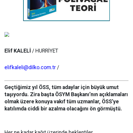
Elif KALELİ
/ HURRİYET
elifkaleli@dilko.com.tr
/
Geçtiğimiz yıl ÖSS, tüm adaylar için büyük umut
taşıyordu. Zira başta ÖSYM Başkanı’nın açıklamaları
olmak üzere konuya vakıf tüm uzmanlar, ÖSS’ye
katılımda ciddi bir azalma olacağını ön görmüştü.
Her ne kadar kağıt üzerinde beklentiler