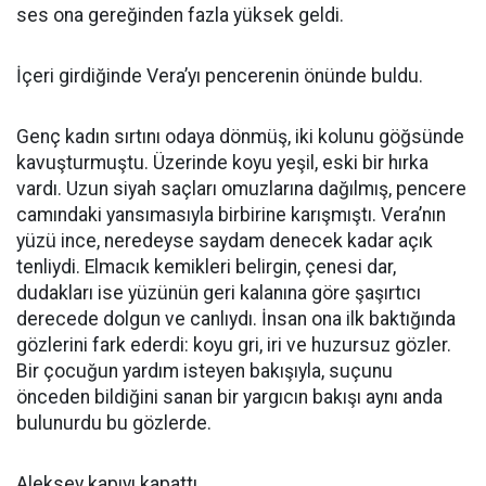
ses ona gereğinden fazla yüksek geldi.
İçeri girdiğinde Vera’yı pencerenin önünde buldu.
Genç kadın sırtını odaya dönmüş, iki kolunu göğsünde
kavuşturmuştu. Üzerinde koyu yeşil, eski bir hırka
vardı. Uzun siyah saçları omuzlarına dağılmış, pencere
camındaki yansımasıyla birbirine karışmıştı. Vera’nın
yüzü ince, neredeyse saydam denecek kadar açık
tenliydi. Elmacık kemikleri belirgin, çenesi dar,
dudakları ise yüzünün geri kalanına göre şaşırtıcı
derecede dolgun ve canlıydı. İnsan ona ilk baktığında
gözlerini fark ederdi: koyu gri, iri ve huzursuz gözler.
Bir çocuğun yardım isteyen bakışıyla, suçunu
önceden bildiğini sanan bir yargıcın bakışı aynı anda
bulunurdu bu gözlerde.
Aleksey kapıyı kapattı.