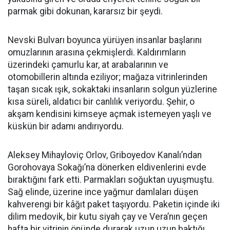
parmak gibi dokunan, kararsız bir şeydi.
Nevski Bulvarı boyunca yürüyen insanlar başlarını
omuzlarının arasına çekmişlerdi. Kaldırımların
üzerindeki çamurlu kar, at arabalarının ve
otomobillerin altında eziliyor; mağaza vitrinlerinden
taşan sıcak ışık, sokaktaki insanların solgun yüzlerine
kısa süreli, aldatıcı bir canlılık veriyordu. Şehir, o
akşam kendisini kimseye açmak istemeyen yaşlı ve
küskün bir adamı andırıyordu.
Aleksey Mihayloviç Orlov, Griboyedov Kanalı’ndan
Gorohovaya Sokağı’na dönerken eldivenlerini evde
bıraktığını fark etti. Parmakları soğuktan uyuşmuştu.
Sağ elinde, üzerine ince yağmur damlaları düşen
kahverengi bir kâğıt paket taşıyordu. Paketin içinde iki
dilim medovik, bir kutu siyah çay ve Vera’nın geçen
hafta bir vitrinin önünde durarak uzun uzun baktığı