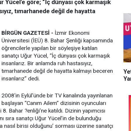
ur Yücel'e göre; “İç dünyası çok karmaşık
sıyız, tımarhanede değil de hayatta
BİRGÜN GAZETESİ -
İzmir Ekonomi
Üniversitesi (İEÜ) 8. Bahar Şenliği kapsamında
öğrencilerle yapılan bir söyleşiye katılan
sanatçı Uğur Yücel, “İç dünyası çok karmaşık
insanlarız. Bir anlamda ruh hastasıyız,
tımarhanede değil de hayatta kalmayı beceren
Ye
Ya
insanlarız” dedi.
2008’in Eylül’ünde bir TV kanalında yayınlanan
başlayan “Canım Ailem” dizisinin oyuncuları
8. Bahar ?enliği’ne katıldı. Dizinin yapımcısı
nı sıra sanatçı Uğur Yücel’in de bulunduğu
a nasıl birisi olduğunu’ sorması üzerine sanatçı