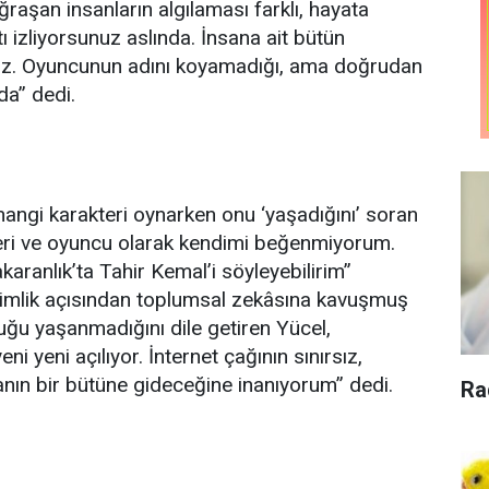
raşan insanların algılaması farklı, hayata
 izliyorsunuz aslında. İnsana ait bütün
nuz. Oyuncunun adını koyamadığı, ama doğrudan
nda” dedi.
hangi karakteri oynarken onu ‘yaşadığını’ soran
leri ve oyuncu olarak kendimi beğenmiyorum.
aranlık’ta Tahir Kemal’i söyleyebilirim”
 kimlik açısından toplumsal zekâsına kavuşmuş
ğu yaşanmadığını dile getiren Yücel,
eni yeni açılıyor. İnternet çağının sınırsız,
nın bir bütüne gideceğine inanıyorum” dedi.
Ra