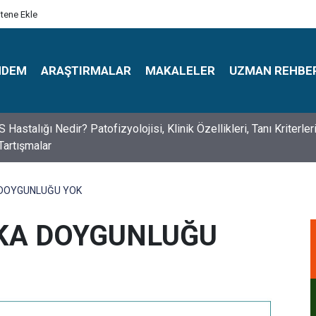
itene Ekle
NDEM
ARAŞTIRMALAR
MAKALELER
UZMAN REHBE
s Psikologlar Günü Nasıl Ortaya Çıktı? 10 Mayıs Tarihinin Hikaye
 DOYGUNLUĞU YOK
EKA DOYGUNLUĞU