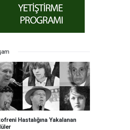
şam
zofreni Hastalığına Yakalanan
lüler