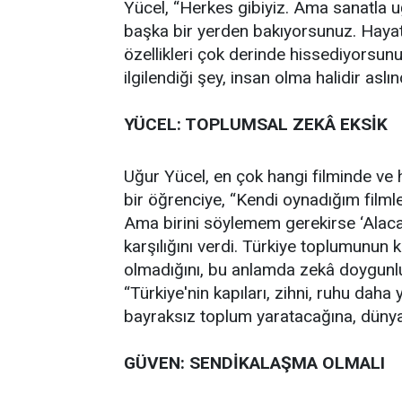
Yücel, “Herkes gibiyiz. Ama sanatla uğ
başka bir yerden bakıyorsunuz. Hayatı
özellikleri çok derinde hissediyorsu
ilgilendiği şey, insan olma halidir aslı
YÜCEL: TOPLUMSAL ZEKÂ EKSİK
Uğur Yücel, en çok hangi filminde ve 
bir öğrenciye, “Kendi oynadığım film
Ama birini söylemem gerekirse ‘Alacak
karşılığını verdi. Türkiye toplumunun
olmadığını, bu anlamda zekâ doygunlu
“Türkiye'nin kapıları, zihni, ruhu daha y
bayraksız toplum yaratacağına, dünya
GÜVEN: SENDİKALAŞMA OLMALI