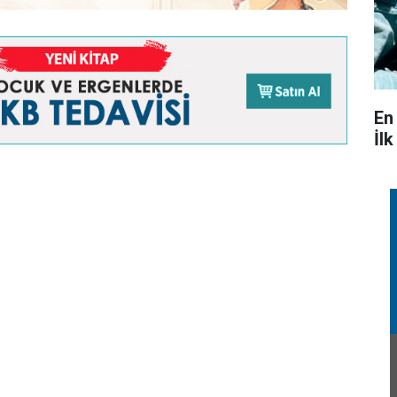
En
İl