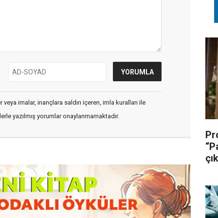
veya imalar, inançlara saldırı içeren, imla kuralları ile
flerle yazılmış yorumlar onaylanmamaktadır.
Pr
“P
çık