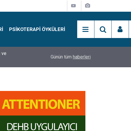
RI
PSIKOTERAPI ÖYKÜLERI
si
15:01
Simon Says Dikkat Programı Nedir?
Günün tüm
haberleri