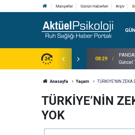
Manşetler
Günün Haberleri
Arşiv
S
GÜ
lojisi, Klinik Özellikleri, Tanı Kriterleri ve
24
10:30
10 Mayı
Anasayfa
Yaşam
TÜRKİYE’NİN ZEKA
TÜRKİYE’NİN Z
YOK