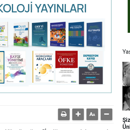
Ya
Şi
Ün