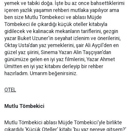
yemek ve tabiki doğa. İşte bu az once bahsettiklerimi
içeren yazlık yaşamın rehberi mutlaka yapılıyor ama
ben size Mutlu Tömbekeci ve ablası Müjde
Tömbekeci ile çıkardığı küçük oteller kitabıyla
gidilecek ve kalınacak mekanların tariflerini, gezgin
yazar Buket Uzuner'in seyahat izlenim ve önerilerini,
Oktay Usta'dan yaz yemeklerini, şair Ali Ayçil'den en
güzel yaz şiirini, Sinema Yazarı Alin Taşçıyan'dan
günümüze gelen en iyi yaz filmlerini, Yazar Ahmet
Ümitten en iyi yaz kitabını derleyip bir rehber
hazırladım. Umarım beğenirsiniz.
OTEL
Mutlu Tömbekici
Mutlu Tömbekici ablası Müjde Tömbekici'yle birlikte
çıkardığı 'Küçük Oteller' kitabı 'bu yaz nereye gitsem?'