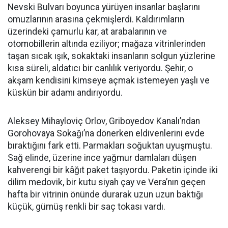
Nevski Bulvarı boyunca yürüyen insanlar başlarını
omuzlarının arasına çekmişlerdi. Kaldırımların
üzerindeki çamurlu kar, at arabalarının ve
otomobillerin altında eziliyor; mağaza vitrinlerinden
taşan sıcak ışık, sokaktaki insanların solgun yüzlerine
kısa süreli, aldatıcı bir canlılık veriyordu. Şehir, o
akşam kendisini kimseye açmak istemeyen yaşlı ve
küskün bir adamı andırıyordu.
Aleksey Mihayloviç Orlov, Griboyedov Kanalı’ndan
Gorohovaya Sokağı’na dönerken eldivenlerini evde
bıraktığını fark etti. Parmakları soğuktan uyuşmuştu.
Sağ elinde, üzerine ince yağmur damlaları düşen
kahverengi bir kâğıt paket taşıyordu. Paketin içinde iki
dilim medovik, bir kutu siyah çay ve Vera’nın geçen
hafta bir vitrinin önünde durarak uzun uzun baktığı
küçük, gümüş renkli bir saç tokası vardı.