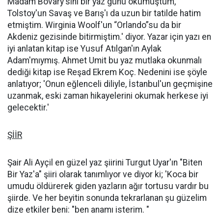
Madam Bovary'sini bir yaz günü okumuştum,
Tolstoy'un Savaş ve Barış'ı da uzun bir tatilde hatim
etmiştim. Wirginia Woolf'un “Orlando”su da bir
Akdeniz gezisinde bitirmiştim.' diyor. Yazar için yazı en
iyi anlatan kitap ise Yusuf Atılgan'ın Aylak
Adam'mıymış. Ahmet Umit bu yaz mutlaka okunmalı
dediği kitap ise Reşad Ekrem Koç. Nedenini ise şöyle
anlatıyor; 'Onun eğlenceli diliyle, İstanbul'un geçmişine
uzanmak, eski zaman hikayelerini okumak herkese iyi
gelecektir.'
ŞİİR
Şair Ali Ayçil en güzel yaz şiirini Turgut Uyar'ın "Biten
Bir Yaz'a" şiiri olarak tanımlıyor ve diyor ki; 'Koca bir
umudu öldürerek giden yazların ağır tortusu vardır bu
şiirde. Ve her beyitin sonunda tekrarlanan şu güzelim
dize etkiler beni: "ben anamı isterim. "