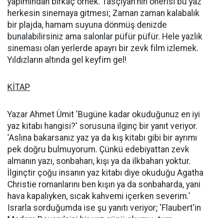
yapımından birkaç örnek. Tasçıyan'nın önerisi bu yaz
herkesin sinemaya gitmesi; Zaman zaman kalabalık
bir plajda, hamam suyuna dönmüş denizde
bunalabilirsiniz ama salonlar püfür püfür. Hele yazlık
sineması olan yerlerde apayrı bir zevk film izlemek.
Yıldızların altında gel keyfim gel!
KİTAP
Yazar Ahmet Ümit 'Bugüne kadar okuduğunuz en iyi
yaz kitabı hangisi?' sorusuna ilginç bir yanıt veriyor.
'Aslına bakarsanız yaz ya da kış kitabı gibi bir ayrımı
pek doğru bulmuyorum. Çünkü edebiyattan zevk
almanın yazı, sonbaharı, kışı ya da ilkbaharı yoktur.
İlginçtir çoğu insanın yaz kitabı diye okuduğu Agatha
Christie romanlarını ben kışın ya da sonbaharda, yani
hava kapalıyken, sıcak kahvemi içerken severim.'
Israrla sorduğumda ise şu yanıtı veriyor; 'Flaubert'in