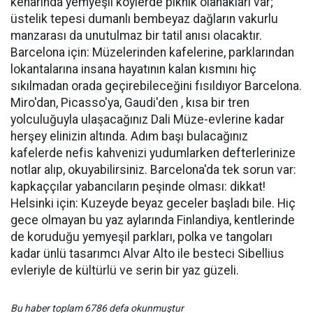
kenarında yemyeşil köylerde piknik olanakları var;
üstelik tepesi dumanlı bembeyaz dağların vakurlu
manzarası da unutulmaz bir tatil anısı olacaktır.
Barcelona için: Müzelerinden kafelerine, parklarından
lokantalarına insana hayatının kalan kısmını hiç
sıkılmadan orada geçirebileceğini fısıldıyor Barcelona.
Miro'dan, Picasso'ya, Gaudi'den , kısa bir tren
yolculuğuyla ulaşacağınız Dali Müze-evlerine kadar
herşey elinizin altında. Adım başı bulacağınız
kafelerde nefis kahvenizi yudumlarken defterlerinize
notlar alıp, okuyabilirsiniz. Barcelona'da tek sorun var:
kapkaççılar yabancıların peşinde olması: dikkat!
Helsinki için: Kuzeyde beyaz geceler başladı bile. Hiç
gece olmayan bu yaz aylarında Finlandiya, kentlerinde
de koruduğu yemyeşil parkları, polka ve tangoları
kadar ünlü tasarımcı Alvar Alto ile besteci Sibellius
evleriyle de kültürlü ve serin bir yaz güzeli.
Bu haber toplam 6786 defa okunmuştur