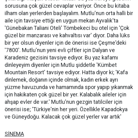
sorusuna çok güzel cevaplar veriyor. Önce bu kitaba
ilham olan yerlerden başlayalım. Mutlu'nun orta halli bir
aile için tavsiye ettiği en uygun mekan Ayvalık'ta
'Günebakan Taliani Oteli' Tömbekeci bu otel için 'Çok
güzel bir manzarası ve kahvaltısı var' diyor. Daha lüks
bir yer olsun diyenler için de önerisi ise Çeşme'deki
'7800'. Mutlu'nun yeni evli çiftler için Dalyan ve
Karadeniz gezisini tavsiye ediyor. Bu yaz kafamı
dinleyeyim diyenler için Mutlu şiddetle 'Kümbet
Mountain Resort' tavsiye ediyor. Hatta diyor ki; 'Kafa
dinlemek, doğanın içinde olmak, kadın erkek ayrı
yüzme havuzunda ve hamamında spor yapıp yıkanmak
için hakikaten çok güzel bir yer. Kalabalık aileler için
ahşap evler de var.' Mutlu'nun gezgin tatilciler için
önerisi ise; 'Türkiye'nin her yeri. Özellikle Kapadokya
ve Güneydoğu. Kalacak çok güzel yerler var artık'
SİNEMA