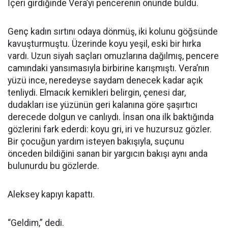
İçeri girdiğinde Vera’yı pencerenin önünde buldu.
Genç kadın sırtını odaya dönmüş, iki kolunu göğsünde
kavuşturmuştu. Üzerinde koyu yeşil, eski bir hırka
vardı. Uzun siyah saçları omuzlarına dağılmış, pencere
camındaki yansımasıyla birbirine karışmıştı. Vera’nın
yüzü ince, neredeyse saydam denecek kadar açık
tenliydi. Elmacık kemikleri belirgin, çenesi dar,
dudakları ise yüzünün geri kalanına göre şaşırtıcı
derecede dolgun ve canlıydı. İnsan ona ilk baktığında
gözlerini fark ederdi: koyu gri, iri ve huzursuz gözler.
Bir çocuğun yardım isteyen bakışıyla, suçunu
önceden bildiğini sanan bir yargıcın bakışı aynı anda
bulunurdu bu gözlerde.
Aleksey kapıyı kapattı.
“Geldim,” dedi.