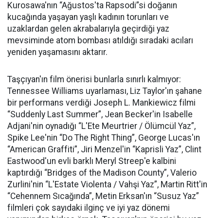
Kurosawa'nın “Ağustos'ta Rapsodi”si doğanın
kucağında yaşayan yaşlı kadının torunları ve
uzaklardan gelen akrabalarıyla geçirdiği yaz
mevsiminde atom bombası atıldığı sıradaki acıları
yeniden yaşamasını aktarır.
Taşçıyan'ın film önerisi bunlarla sınırlı kalmıyor:
Tennessee Williams uyarlaması, Liz Taylor'ın şahane
bir performans verdiği Joseph L. Mankiewicz filmi
“Suddenly Last Summer”, Jean Becker'in Isabelle
Adjani'nin oynadığı “L'Ete Meurtrier / Ölümcül Yaz”,
Spike Lee'nin “Do The Right Thing”, George Lucas'ın
“American Graffiti”, Jiri Menzel'in “Kaprisli Yaz”, Clint
Eastwood'un evli barklı Meryl Streep'e kalbini
kaptırdığı “Bridges of the Madison County”, Valerio
Zurlini'nin “L'Estate Violenta / Vahşi Yaz”, Martin Ritt'in
“Cehennem Sıcağında”, Metin Erksan'ın “Susuz Yaz”
filmleri çok sayıdaki ilginç ve iyi yaz dönemi