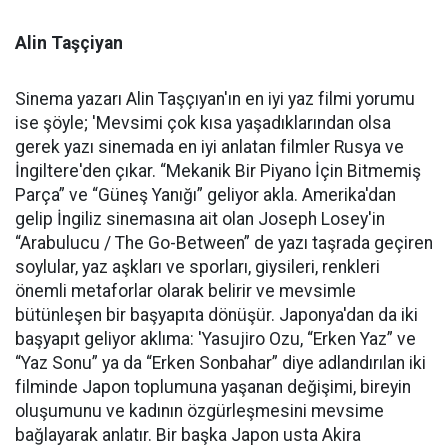
Alin Taşçiyan
Sinema yazarı Alin Taşçıyan'ın en iyi yaz filmi yorumu
ise şöyle; 'Mevsimi çok kısa yaşadıklarından olsa
gerek yazı sinemada en iyi anlatan filmler Rusya ve
İngiltere'den çıkar. “Mekanik Bir Piyano İçin Bitmemiş
Parça” ve “Güneş Yanığı” geliyor akla. Amerika'dan
gelip İngiliz sinemasına ait olan Joseph Losey'in
“Arabulucu / The Go-Between” de yazı taşrada geçiren
soylular, yaz aşkları ve sporları, giysileri, renkleri
önemli metaforlar olarak belirir ve mevsimle
bütünleşen bir başyapıta dönüşür. Japonya'dan da iki
başyapıt geliyor aklıma: 'Yasujiro Ozu, “Erken Yaz” ve
“Yaz Sonu” ya da “Erken Sonbahar” diye adlandırılan iki
filminde Japon toplumuna yaşanan değişimi, bireyin
oluşumunu ve kadının özgürleşmesini mevsime
bağlayarak anlatır. Bir başka Japon usta Akira