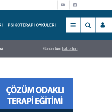
RI
PSIKOTERAPI ÖYKÜLERI
si
15:01
Simon Says Dikkat Programı Nedir?
Günün tüm
haberleri