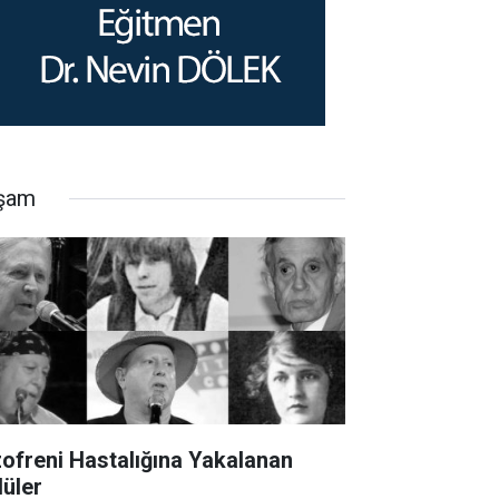
şam
zofreni Hastalığına Yakalanan
lüler