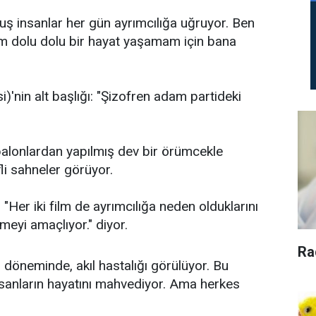
muş insanlar her gün ayrımcılığa uğruyor. Ben
em dolu dolu bir hayat yaşamam için bana
si)'nin alt başlığı: "Şizofren adam partideki
 balonlardan yapılmış dev bir örümcekle
fli sahneler görüyor.
Her iki film de ayrımcılığa neden olduklarını
eyi amaçlıyor." diyor.
Ra
r döneminde, akıl hastalığı görülüyor. Bu
insanların hayatını mahvediyor. Ama herkes