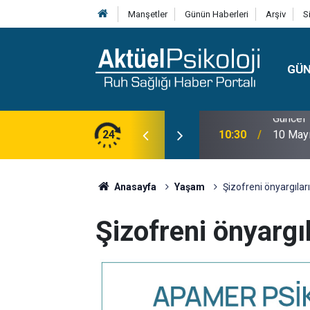
Manşetler
Günün Haberleri
Arşiv
S
GÜ
lojisi, Klinik Özellikleri, Tanı Kriterleri ve
24
10:30
10 Mayı
Anasayfa
Yaşam
Şizofreni önyargıları
Şizofreni önyargıl