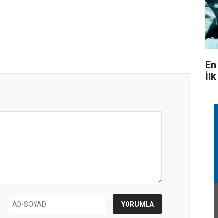
En
İl