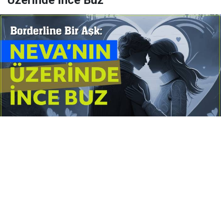
Üzerinde İnce Buz
Yayınlanma:
14 Temmuz 2026 Salı 10:16
Borderline kişilik örüntüsünün gölgesinde yaşanan
yoğun bir aşkı anlatan bu terapötik öykü; terk
edilme korkusunu, duygusal gelgitleri, tükenmişliği
ve sınır koymanın iyileştirici gücünü Petersburg’un