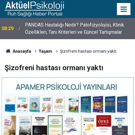
PANDAS Hastalığı Nedir? Patofizyolojisi, Klinik
08:29
Özellikleri, Tanı Kriterleri ve Güncel Tartışmalar
10 Mayıs Psikologlar Günü Nasıl Ortaya Çıktı? 10
10:30
Mayıs Tarihinin Hikayesi
Anasayfa
Yaşam
Şizofreni hastası ormanı yaktı
Şizofreni hastası ormanı yaktı