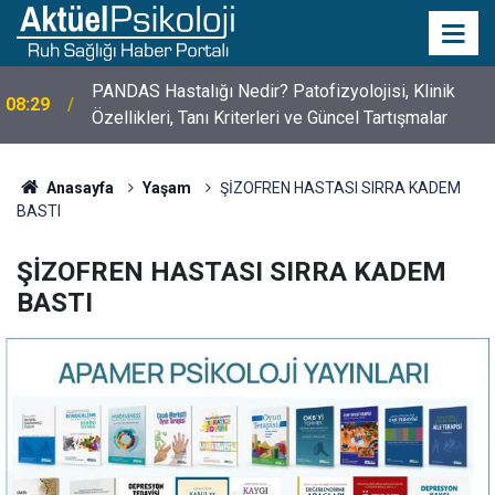
10 Mayıs Psikologlar Günü Nasıl Ortaya Çıktı? 10
10:30
Mayıs Tarihinin Hikayesi
Anasayfa
Yaşam
ŞİZOFREN HASTASI SIRRA KADEM
BASTI
ŞİZOFREN HASTASI SIRRA KADEM
BASTI