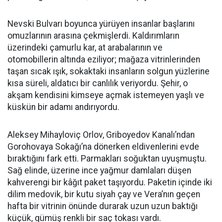
Nevski Bulvarı boyunca yürüyen insanlar başlarını
omuzlarının arasına çekmişlerdi. Kaldırımların
üzerindeki çamurlu kar, at arabalarının ve
otomobillerin altında eziliyor; mağaza vitrinlerinden
taşan sıcak ışık, sokaktaki insanların solgun yüzlerine
kısa süreli, aldatıcı bir canlılık veriyordu. Şehir, o
akşam kendisini kimseye açmak istemeyen yaşlı ve
küskün bir adamı andırıyordu.
Aleksey Mihayloviç Orlov, Griboyedov Kanalı’ndan
Gorohovaya Sokağı’na dönerken eldivenlerini evde
bıraktığını fark etti. Parmakları soğuktan uyuşmuştu.
Sağ elinde, üzerine ince yağmur damlaları düşen
kahverengi bir kâğıt paket taşıyordu. Paketin içinde iki
dilim medovik, bir kutu siyah çay ve Vera’nın geçen
hafta bir vitrinin önünde durarak uzun uzun baktığı
küçük, gümüş renkli bir saç tokası vardı.