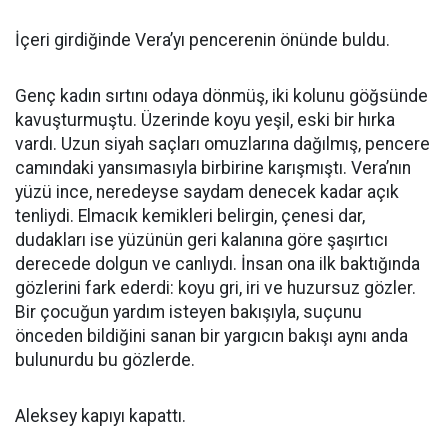
İçeri girdiğinde Vera’yı pencerenin önünde buldu.
Genç kadın sırtını odaya dönmüş, iki kolunu göğsünde
kavuşturmuştu. Üzerinde koyu yeşil, eski bir hırka
vardı. Uzun siyah saçları omuzlarına dağılmış, pencere
camındaki yansımasıyla birbirine karışmıştı. Vera’nın
yüzü ince, neredeyse saydam denecek kadar açık
tenliydi. Elmacık kemikleri belirgin, çenesi dar,
dudakları ise yüzünün geri kalanına göre şaşırtıcı
derecede dolgun ve canlıydı. İnsan ona ilk baktığında
gözlerini fark ederdi: koyu gri, iri ve huzursuz gözler.
Bir çocuğun yardım isteyen bakışıyla, suçunu
önceden bildiğini sanan bir yargıcın bakışı aynı anda
bulunurdu bu gözlerde.
Aleksey kapıyı kapattı.