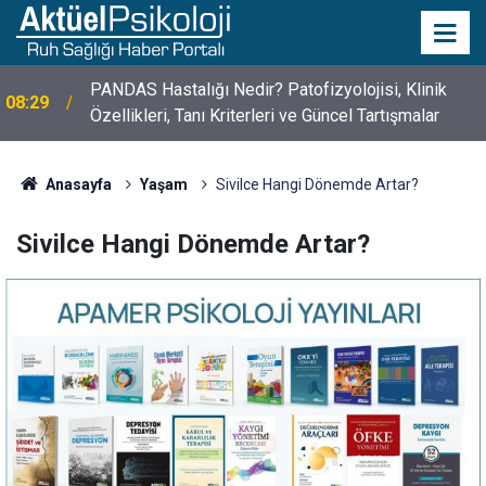
PANDAS Hastalığı Nedir? Patofizyolojisi, Klinik
08:29
Özellikleri, Tanı Kriterleri ve Güncel Tartışmalar
10 Mayıs Psikologlar Günü Nasıl Ortaya Çıktı? 10
10:30
Mayıs Tarihinin Hikayesi
Anasayfa
Yaşam
Sivilce Hangi Dönemde Artar?
Sivilce Hangi Dönemde Artar?