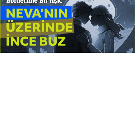
Yayınlanma:
14 Temmuz 2026 Salı 10:16
Borderline kişilik örüntüsünün gölgesinde yaşanan
yoğun bir aşkı anlatan bu terapötik öykü; terk
edilme korkusunu, duygusal gelgitleri, tükenmişliği
ve sınır koymanın iyileştirici gücünü Petersburg’un
karanlık atmosferinde işler.