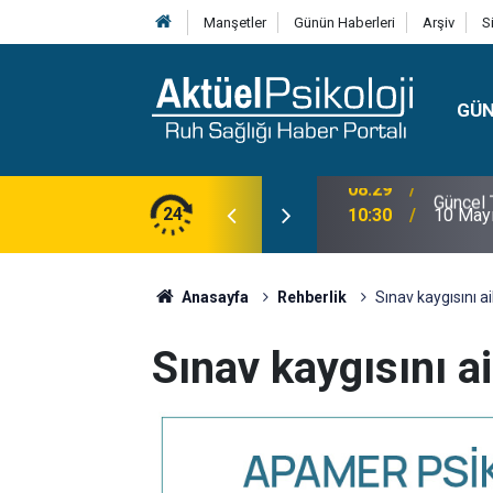
Manşetler
Günün Haberleri
Arşiv
S
GÜ
lojisi, Klinik Özellikleri, Tanı Kriterleri ve
24
10:30
10 Mayı
Anasayfa
Rehberlik
Sınav kaygısını ai
Sınav kaygısını ai