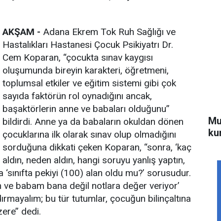
AKŞAM -
Adana Ekrem Tok Ruh Sağlığı ve
Hastalıkları Hastanesi Çocuk Psikiyatrı Dr.
Cem Koparan, “çocukta sınav kaygısı
oluşumunda bireyin karakteri, öğretmeni,
toplumsal etkiler ve eğitim sistemi gibi çok
sayıda faktörün rol oynadığını ancak,
başaktörlerin anne ve babaları olduğunu’’
Mu
bildirdi. Anne ya da babaların okuldan dönen
kur
çocuklarına ilk olarak sınav olup olmadığını
sorduğuna dikkati çeken Koparan, “sonra, ‘kaç
aldın, neden aldın, hangi soruyu yanlış yaptın,
 ‘sınıfta pekiyi (100) alan oldu mu?’ sorusudur.
m ve babam bana değil notlara değer veriyor’
ırmayalım; bu tür tutumlar, çocuğun bilinçaltına
re’’ dedi.