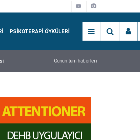
RI
PSIKOTERAPI ÖYKÜLERI
si
15:01
Simon Says Dikkat Programı Nedir?
Günün tüm
haberleri