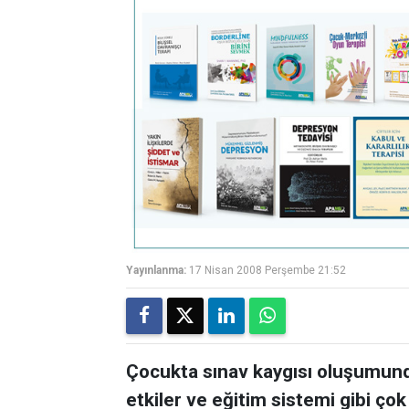
Yayınlanma:
17 Nisan 2008 Perşembe 21:52
Çocukta sınav kaygısı oluşumund
etkiler ve eğitim sistemi gibi ço