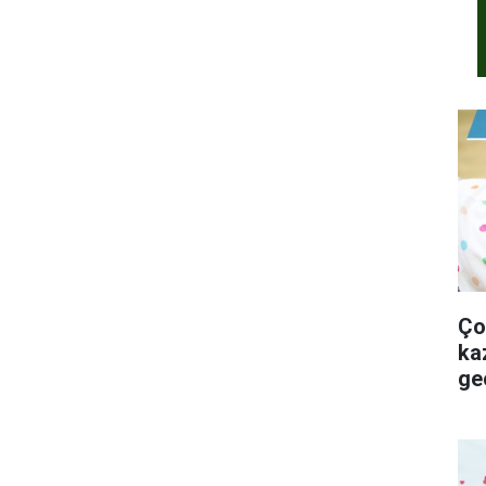
Ço
kaza
ge