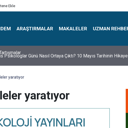
itene Ekle
NDEM
ARAŞTIRMALAR
MAKALELER
UZMAN REHBE
s Psikologlar Günü Nasıl Ortaya Çıktı? 10 Mayıs Tarihinin Hikaye
leler yaratıyor
leler yaratıyor