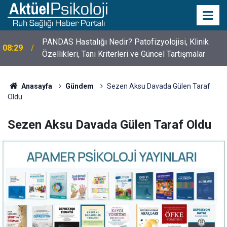
PANDAS Hastalığı Nedir? Patofizyolojisi, Klinik
08:29
10 Mayıs Psikologlar Günü Nasıl Ortaya Çıktı? 10
Özellikleri, Tanı Kriterleri ve Güncel Tartışmalar
10:30
Mayıs Tarihinin Hikayesi
Anasayfa
Gündem
Sezen Aksu Davada Gülen Taraf
Oldu
Sezen Aksu Davada Gülen Taraf Oldu