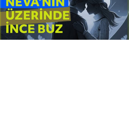
Yayınlanma:
14 Temmuz 2026 Salı 10:16
Borderline kişilik örüntüsünün gölgesinde yaşanan
yoğun bir aşkı anlatan bu terapötik öykü; terk
edilme korkusunu, duygusal gelgitleri, tükenmişliği
ve sınır koymanın iyileştirici gücünü Petersburg’un
karanlık atmosferinde işler.