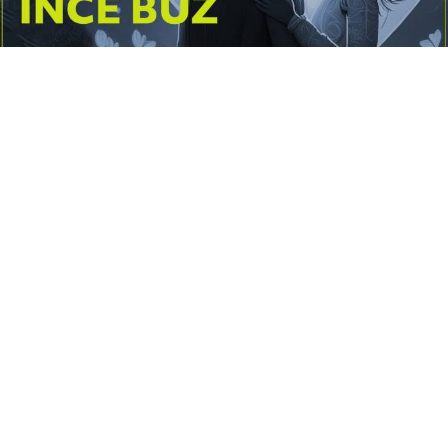
Yayınlanma:
14 Temmuz 2026 Salı 10:16
Borderline kişilik örüntüsünün gölgesinde yaşanan
yoğun bir aşkı anlatan bu terapötik öykü; terk
edilme korkusunu, duygusal gelgitleri, tükenmişliği
ve sınır koymanın iyileştirici gücünü Petersburg’un
karanlık atmosferinde işler.