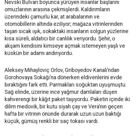
Nevski Bulvarı boyunca yürüyen insanlar başlarını
omuzlarının arasına çekmişlerdi. Kaldırımların
üzerindeki çamurlu kar, at arabalarının ve
otomobillerin altında eziliyor; mağaza vitrinlerinden
taşan sıcak ışık, sokaktaki insanların solgun yüzlerine
kısa süreli, aldatıcı bir canlılık veriyordu. Şehir, o
akşam kendisini kimseye açmak istemeyen yaşlı ve
küskün bir adamı andırıyordu.
Aleksey Mihayloviç Orlov, Griboyedov Kanalı’ndan
Gorohovaya Sokağı’na dönerken eldivenlerini evde
bıraktığını fark etti. Parmakları soğuktan uyuşmuştu.
Sağ elinde, üzerine ince yağmur damlaları düşen
kahverengi bir kâğıt paket taşıyordu. Paketin içinde iki
dilim medovik, bir kutu siyah çay ve Vera’nın geçen
hafta bir vitrinin önünde durarak uzun uzun baktığı
küçük, gümüş renkli bir saç tokası vardı.