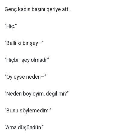
Genç kadın başını geriye attı.
“Hiç.”
“Belli ki bir şey—”
“Hiçbir şey olmadı.”
“Öyleyse neden—”
“Neden böyleyim, değil mi?”
“Bunu söylemedim.”
“Ama düşündün.”