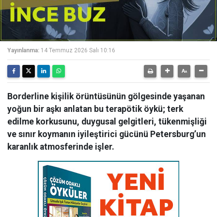
Yayınlanma:
14 Temmuz 2026 Salı 10:16
Borderline kişilik örüntüsünün gölgesinde yaşanan
yoğun bir aşkı anlatan bu terapötik öykü; terk
edilme korkusunu, duygusal gelgitleri, tükenmişliği
ve sınır koymanın iyileştirici gücünü Petersburg’un
karanlık atmosferinde işler.