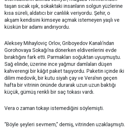
taşan sıcak ışık, sokaktaki insanların solgun yüzlerine
kısa süreli, aldatıcı bir canlılık veriyordu. Şehir, o
akşam kendisini kimseye açmak istemeyen yaşlı ve
küskün bir adamı andırıyordu.
Aleksey Mihayloviç Orlov, Griboyedov Kanalı’ndan
Gorohovaya Sokağı’na dönerken eldivenlerini evde
bıraktığını fark etti. Parmakları soğuktan uyuşmuştu.
Sağ elinde, üzerine ince yağmur damlaları düşen
kahverengi bir kâğıt paket taşıyordu. Paketin içinde iki
dilim medovik, bir kutu siyah çay ve Vera’nın geçen
hafta bir vitrinin önünde durarak uzun uzun baktığı
küçük, gümüş renkli bir saç tokası vardı.
Vera o zaman tokayı istemediğini söylemişti.
“Böyle şeyleri sevmem,” demiş, vitrinden uzaklaşmıştı.