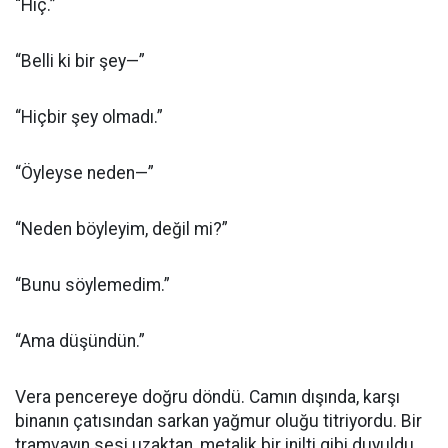
“Hiç.”
“Belli ki bir şey—”
“Hiçbir şey olmadı.”
“Öyleyse neden—”
“Neden böyleyim, değil mi?”
“Bunu söylemedim.”
“Ama düşündün.”
Vera pencereye doğru döndü. Camın dışında, karşı
binanın çatısından sarkan yağmur oluğu titriyordu. Bir
tramvayın sesi uzaktan, metalik bir inilti gibi duyuldu.