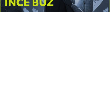
Yayınlanma:
14 Temmuz 2026 Salı 10:16
Borderline kişilik örüntüsünün gölgesinde yaşanan
yoğun bir aşkı anlatan bu terapötik öykü; terk
edilme korkusunu, duygusal gelgitleri, tükenmişliği
ve sınır koymanın iyileştirici gücünü Petersburg’un
karanlık atmosferinde işler.