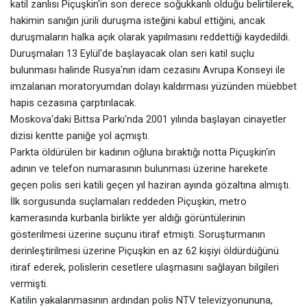
katil zanlısı Piçuşkin'in son derece soğukkanlı olduğu belirtilerek,
hakimin sanığın jürili duruşma isteğini kabul ettiğini, ancak
duruşmaların halka açık olarak yapılmasını reddettiği kaydedildi.
Duruşmaları 13 Eylül'de başlayacak olan seri katil suçlu
bulunması halinde Rusya'nın idam cezasını Avrupa Konseyi ile
imzalanan moratoryumdan dolayı kaldırması yüzünden müebbet
hapis cezasına çarptırılacak.
Moskova'daki Bittsa Parkı'nda 2001 yılında başlayan cinayetler
dizisi kentte paniğe yol açmıştı.
Parkta öldürülen bir kadının oğluna bıraktığı notta Piçuşkin'in
adının ve telefon numarasının bulunması üzerine harekete
geçen polis seri katili geçen yıl haziran ayında gözaltına almıştı.
İlk sorgusunda suçlamaları reddeden Piçuşkin, metro
kamerasında kurbanla birlikte yer aldığı görüntülerinin
gösterilmesi üzerine suçunu itiraf etmişti. Soruşturmanın
derinleştirilmesi üzerine Piçuşkin en az 62 kişiyi öldürdüğünü
itiraf ederek, polislerin cesetlere ulaşmasını sağlayan bilgileri
vermişti.
Katilin yakalanmasının ardından polis NTV televizyonununa,