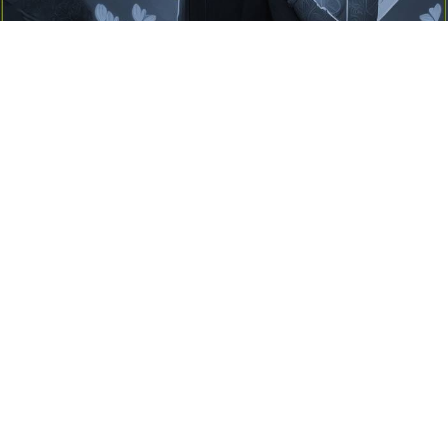
Yayınlanma:
14 Temmuz 2026 Salı 10:16
Borderline kişilik örüntüsünün gölgesinde yaşanan
yoğun bir aşkı anlatan bu terapötik öykü; terk
edilme korkusunu, duygusal gelgitleri, tükenmişliği
ve sınır koymanın iyileştirici gücünü Petersburg’un
karanlık atmosferinde işler.