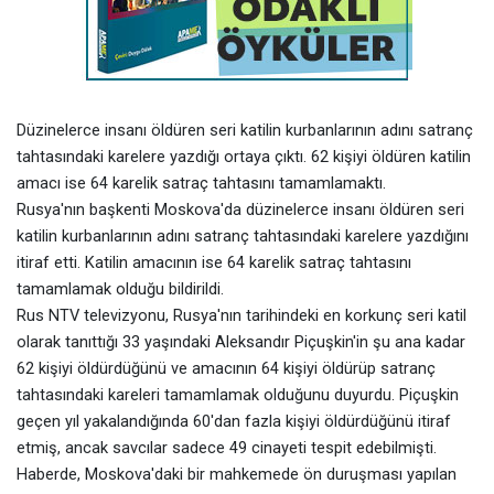
Düzinelerce insanı öldüren seri katilin kurbanlarının adını satranç
tahtasındaki karelere yazdığı ortaya çıktı. 62 kişiyi öldüren katilin
amacı ise 64 karelik satraç tahtasını tamamlamaktı.
Rusya'nın başkenti Moskova'da düzinelerce insanı öldüren seri
katilin kurbanlarının adını satranç tahtasındaki karelere yazdığını
itiraf etti. Katilin amacının ise 64 karelik satraç tahtasını
tamamlamak olduğu bildirildi.
Rus NTV televizyonu, Rusya'nın tarihindeki en korkunç seri katil
olarak tanıttığı 33 yaşındaki Aleksandır Piçuşkin'in şu ana kadar
62 kişiyi öldürdüğünü ve amacının 64 kişiyi öldürüp satranç
tahtasındaki kareleri tamamlamak olduğunu duyurdu. Piçuşkin
geçen yıl yakalandığında 60'dan fazla kişiyi öldürdüğünü itiraf
etmiş, ancak savcılar sadece 49 cinayeti tespit edebilmişti.
Haberde, Moskova'daki bir mahkemede ön duruşması yapılan