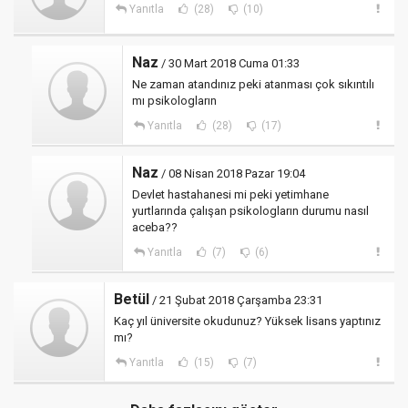
Yanıtla
(28)
(10)
Naz
/ 30 Mart 2018 Cuma 01:33
Ne zaman atandınız peki atanması çok sıkıntılı
mı psikologların
Yanıtla
(28)
(17)
Naz
/ 08 Nisan 2018 Pazar 19:04
Devlet hastahanesi mi peki yetimhane
yurtlarında çalışan psikologların durumu nasıl
aceba??
Yanıtla
(7)
(6)
Betül
/ 21 Şubat 2018 Çarşamba 23:31
Kaç yıl üniversite okudunuz? Yüksek lisans yaptınız
mı?
Yanıtla
(15)
(7)