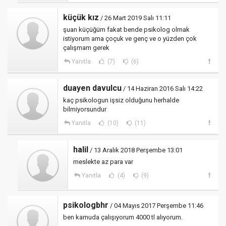
küçük kız
/ 26 Mart 2019 Salı 11:11
şuan küçüğüm fakat bende psikolog olmak
istiyorum ama çoçuk ve genç ve o yüzden çok
çalışmam gerek
Yanıtla
(7)
(6)
duayen davulcu
/ 14 Haziran 2016 Salı 14:22
kaç psikologun işsiz olduğunu herhalde
bilmiyorsundur
Yanıtla
(10)
(11)
halil
/ 13 Aralık 2018 Perşembe 13:01
meslekte az para var
Yanıtla
(4)
(9)
psikologbhr
/ 04 Mayıs 2017 Perşembe 11:46
ben kamuda çalışıyorum 4000 tl alıyorum.