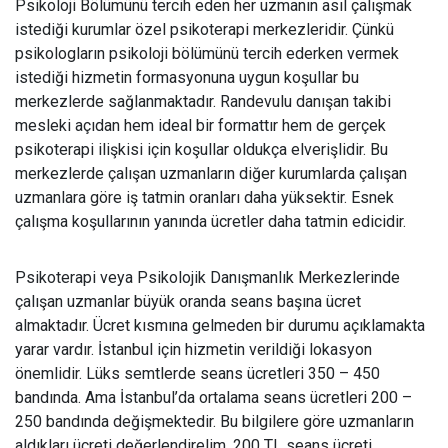
Psikoloji Bölümünü tercih eden her uzmanın asıl çalışmak
istediği kurumlar özel psikoterapi merkezleridir. Çünkü
psikologların psikoloji bölümünü tercih ederken vermek
istediği hizmetin formasyonuna uygun koşullar bu
merkezlerde sağlanmaktadır. Randevulu danışan takibi
mesleki açıdan hem ideal bir formattır hem de gerçek
psikoterapi ilişkisi için koşullar oldukça elverişlidir. Bu
merkezlerde çalışan uzmanların diğer kurumlarda çalışan
uzmanlara göre iş tatmin oranları daha yüksektir. Esnek
çalışma koşullarının yanında ücretler daha tatmin edicidir.
Psikoterapi veya Psikolojik Danışmanlık Merkezlerinde
çalışan uzmanlar büyük oranda seans başına ücret
almaktadır. Ücret kısmına gelmeden bir durumu açıklamakta
yarar vardır. İstanbul için hizmetin verildiği lokasyon
önemlidir. Lüks semtlerde seans ücretleri 350 – 450
bandında. Ama İstanbul’da ortalama seans ücretleri 200 –
250 bandında değişmektedir. Bu bilgilere göre uzmanların
aldıkları ücreti değerlendirelim. 200 TL seans ücreti