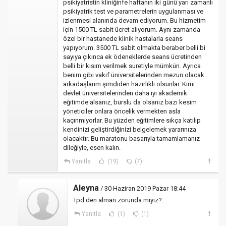
psikiyatristin kliniğinfe haftanın iki günü yarı zamanlı
psikiyatrik test ve parametrelerin uygulanması ve
izlenmesi alanında devam ediyorum. Bu hizmetim
için 1500 TL sabit ücret alıyorum. Aynı zamanda
özel bir hastanede klinik hastalarla seans
yapıyorum. 3500 TL sabit olmakta beraber belli bi
sayıya çıkınca ek ödeneklerde seans ücretinden
belli bir kısım verilmek suretiyle mümkün. Ayrıca
benim gibi vakıf üniversitelerinden mezun olacak
arkadaşlarım şimdiden hazırlıklı olsunlar. Kimi
devlet üniversitelerinden daha iyi akademik
eğitimde alsanız, burslu da olsanız bazı kesim
yöneticiler onlara öncelik vermekten asla
kaçınmıyorlar. Bu yüzden eğitimlere sıkça katılıp
kendinizi geliştirdiğinizi belgelemek yararınıza
olacaktır. Bu maratonu başarıyla tamamlamanız
dileğiyle, esen kalın.
Yanıtla
(19)
(7)
Aleyna
/ 30 Haziran 2019 Pazar 18:44
Tpd den alman zorunda mıyız?
Yanıtla
(1)
(1)