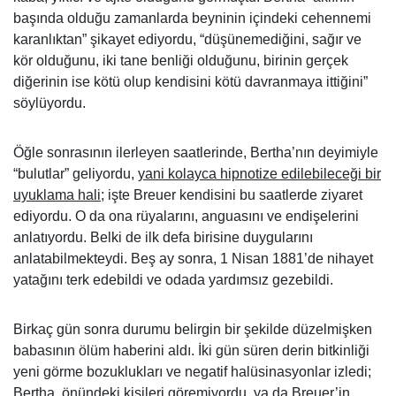
başında olduğu zamanlarda beyninin içindeki cehennemi
karanlıktan” şikayet ediyordu, “düşünemediğini, sağır ve
kör olduğunu, iki tane benliği olduğunu, birinin gerçek
diğerinin ise kötü olup kendisini kötü davranmaya ittiğini”
söylüyordu.
Öğle sonrasının ilerleyen saatlerinde, Bertha’nın deyimiyle
“bulutlar” geliyordu,
yani kolayca hipnotize edilebileceği bir
uyuklama hali
; işte Breuer kendisini bu saatlerde ziyaret
ediyordu. O da ona rüyalarını, anguasını ve endişelerini
anlatıyordu. Belki de ilk defa birisine duygularını
anlatabilmekteydi. Beş ay sonra, 1 Nisan 1881’de nihayet
yatağını terk edebildi ve odada yardımsız gezebildi.
Birkaç gün sonra durumu belirgin bir şekilde düzelmişken
babasının ölüm haberini aldı. İki gün süren derin bitkinliği
yeni görme bozuklukları ve negatif halüsinasyonlar izledi;
Bertha, önündeki kişileri göremiyordu, ya da Breuer’in