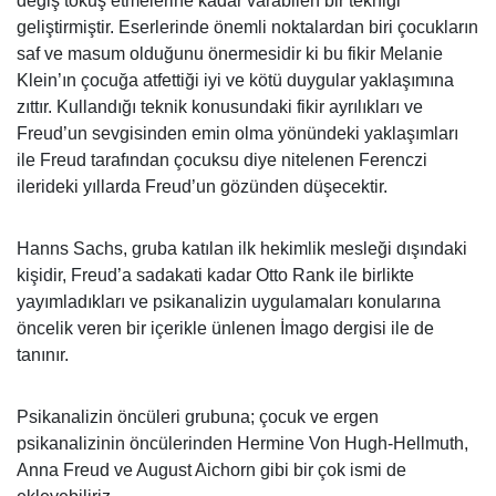
değiş tokuş etmelerine kadar varabilen bir tekniği
geliştirmiştir. Eserlerinde önemli noktalardan biri çocukların
saf ve masum olduğunu önermesidir ki bu fikir Melanie
Klein’ın çocuğa atfettiği iyi ve kötü duygular yaklaşımına
zıttır. Kullandığı teknik konusundaki fikir ayrılıkları ve
Freud’un sevgisinden emin olma yönündeki yaklaşımları
ile Freud tarafından çocuksu diye nitelenen Ferenczi
ilerideki yıllarda Freud’un gözünden düşecektir.
Hanns Sachs, gruba katılan ilk hekimlik mesleği dışındaki
kişidir, Freud’a sadakati kadar Otto Rank ile birlikte
yayımladıkları ve psikanalizin uygulamaları konularına
öncelik veren bir içerikle ünlenen İmago dergisi ile de
tanınır.
Psikanalizin öncüleri grubuna; çocuk ve ergen
psikanalizinin öncülerinden Hermine Von Hugh-Hellmuth,
Anna Freud ve August Aichorn gibi bir çok ismi de