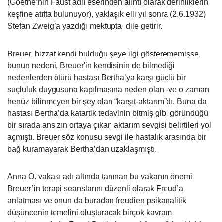
(Goethe’nin Faust adlı eserinden alıntı olarak derinliklerin
keşfine atıfta bulunuyor), yaklaşık elli yıl sonra (2.6.1932)
Stefan Zweig’a yazdığı mektupta dile getirir.
Breuer, bizzat kendi bulduğu şeye ilgi gösterememişse,
bunun ne­deni, Breuer'in kendisinin de bilmediği
nedenlerden ötürü hastası Bertha’ya karşı güçlü bir
suçluluk duygusuna kapılmasına neden olan -ve o zaman
henüz bilinmeyen bir şey olan “karşıt-aktarım”dı. Buna da
hastası Bertha’da katartik tedavinin bitmiş gibi göründüğü
bir sırada ansızın ortaya çıkan aktarım sevgisi belirtileri yol
açmıştı. Breuer söz konusu sevgi ile hastalık arasında bir
bağ kuramayarak Bertha’dan uzaklaşmıştı.
Anna O. vakası adı altında tanınan bu vakanın önemi
Breuer’in terapi seanslarını düzenli olarak Freud’a
anlatması ve onun da buradan freudien psikanalitik
düşüncenin temelini oluşturacak birçok kavram