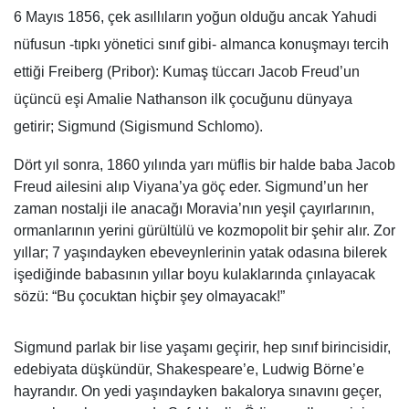
6 Mayıs 1856, çek asıllıların yoğun olduğu ancak Yahudi
nüfusun -tıpkı yönetici sınıf gibi- almanca konuşmayı tercih
ettiği Freiberg (Pribor): Kumaş tüccarı Jacob Freud’un
üçüncü eşi Amalie Nathanson ilk çocuğunu dünyaya
getirir; Sigmund (Sigismund Schlomo).
Dört yıl sonra, 1860 yılında yarı müflis bir halde baba Jacob
Freud ailesini alıp Viyana’ya göç eder. Sigmund’un her
zaman nostalji ile anacağı Moravia’nın yeşil çayırlarının,
ormanlarının yerini gürültülü ve kozmopolit bir şehir alır. Zor
yıllar; 7 yaşındayken ebeveynlerinin yatak odasına bilerek
işediğinde babasının yıllar boyu kulaklarında çınlayacak
sözü: “Bu çocuktan hiçbir şey olmayacak!”
Sigmund parlak bir lise yaşamı geçirir, hep sınıf birincisidir,
edebiyata düşkündür, Shakespeare’e, Ludwig Börne’e
hayrandır. On yedi yaşındayken bakalorya sınavını geçer,