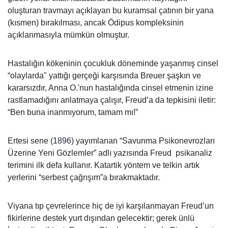
oluşturan travmayı açıklayan bu kuramsal çatının bir yana
(kısmen) bırakılması, ancak Ödipus kompleksinin
açıklanmasıyla mümkün olmuştur.
Hastalığın kökeninin çocukluk döneminde yaşanmış cinsel
“olay­larda" yattığı gerçeği karşısında Breuer şaşkın ve
kararsızdır, Anna O.'nun hastalığında cinsel etmenin izine
rastlamadığını anlatmaya çalışır, Freud’a da tepkisini iletir:
“Ben buna inanmıyorum, tamam mı!”
Ertesi sene (1896) yayımlanan “Savunma Psikonevrozları
Üzerine Yeni Gözlemler” adlı yazısında Freud psikanaliz
terimini ilk defa kullanır. Katartik yöntem ve telkin artık
yerlerini “serbest çağrışım”a bırakmaktadır.
Viyana tıp çevrelerince hiç de iyi karşılanmayan Freud’un
fikirlerine destek yurt dışından gelecektir; gerek ünlü