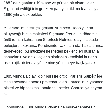
1882’de nişanlanır. Kıskanç ve püriten bir nişanlı olan
Sigmund evliliği için gereken parayı biriktirmek amacıyla
1886 yılına dek bekler.
Bu arada, muhtelif çalışmaları sürerken, 1883 yılında
okuyacağı bir tıp makalesi Sigmund Freud’u o dönemin
ünlü roman kahramanı Sherlock Holmes’le aynı tutkuda
buluşturur; kokain... Kendisinde, yakınlarında, hastalarında
deneyeceği bu mucizevi nesneden beklentileri hüsranla
sonuçlanır, ve artık ilaçların sihrinden kendisini kurtarıp
psikolojik bir tedavi yöntemine yönelmeye başlayacaktır.
1885 yılında altı aylık bir burs ile gittiği Paris’te Salpêtrière
Hastanesinde nöroloji profesörü olan Charcot’nun yanında
histeri ve hipnotizma konularını inceler. Charcot’ya hayran
kalır.
Dönüşünde, 1886 yılında Viyana’da muayenehanesini