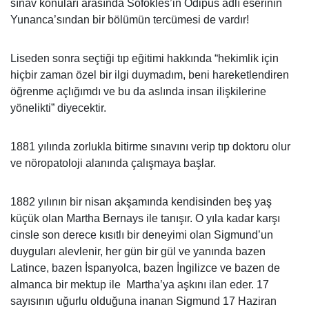
sınav konuları arasında Sofokles’in Ödipus adlı eserinin
Yunanca’sından bir bölümün tercümesi de vardır!
Liseden sonra seçtiği tıp eğitimi hakkında “hekimlik için
hiçbir zaman özel bir ilgi duymadım, beni hareketlendiren
öğrenme açlığımdı ve bu da aslında insan ilişkilerine
yönelikti” diyecektir.
1881 yılında zorlukla bitirme sınavını verip tıp doktoru olur
ve nöropatoloji alanında çalışmaya başlar.
1882 yılının bir nisan akşamında kendisinden beş yaş
küçük olan Martha Bernays ile tanışır. O yıla kadar karşı
cinsle son derece kısıtlı bir deneyimi olan Sigmund’un
duyguları alevlenir, her gün bir gül ve yanında bazen
Latince, bazen İspanyolca, bazen İngilizce ve bazen de
almanca bir mektup ile Martha’ya aşkını ilan eder. 17
sayısının uğurlu olduğuna inanan Sigmund 17 Haziran