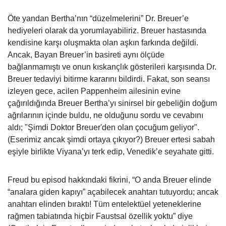
Öte yandan Bertha’nın “düzelmelerini” Dr. Breuer’e
hediyeleri olarak da yorumlayabiliriz. Breuer hastasında
kendisine karşı oluşmakta olan aşkın farkında değildi.
Ancak, Bayan Breuer’in basireti aynı ölçüde
bağlanmamıştı ve onun kıskançlık gösterileri karşısında Dr.
Breuer tedaviyi bitirme kararını bildirdi. Fakat, son seansı
izleyen gece, acilen Pappenheim ailesinin evine
çağırıldığında Breuer Bertha’yı sinirsel bir gebeliğin doğum
ağrılarının içinde buldu, ne olduğunu sordu ve cevabını
aldı; "Şimdi Doktor Bre­uer'den olan çocuğum geliyor".
(Eserimiz ancak şimdi ortaya çıkıyor?) Breuer ertesi sabah
eşiyle birlikte Viyana’yı terk edip, Venedik’e seyahate gitti.
Freud bu episod hakkındaki fikrini, “O anda Breuer elinde
“analara giden kapıyı” açabilecek anahtarı tutuyordu; ancak
anahtarı elinden bıraktı! Tüm entelektüel yeteneklerine
rağmen tabiatında hiçbir Faustsal özellik yoktu” diye