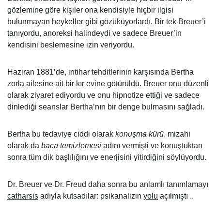
gözlemine göre kişiler ona kendisiyle hiçbir ilgisi
bulunmayan heykeller gibi gözüküyorlardı. Bir tek Breuer’i
tanıyordu, anoreksi halindeydi ve sadece Breuer’in
kendisini beslemesine izin veriyordu.
Haziran 1881’de, intihar tehditlerinin karşısında Bertha
zorla ailesine ait bir kır evine götürüldü. Breuer onu düzenli
olarak ziyaret ediyordu ve onu hipnotize ettiği ve sadece
dinlediği seanslar Bertha’nın bir denge bulmasını sağladı.
Bertha bu tedaviye ciddi olarak
konuşma kürü
, mizahi
olarak da
baca temizlemesi
adını vermişti ve konuştuktan
sonra tüm dik başlılığını ve enerjisini yitirdiğini söylüyordu.
Dr. Breuer ve Dr. Freud daha sonra bu anlamlı tanımlamayı
catharsis
adıyla kutsadılar: psikanalizin
yolu
açılmıştı ..