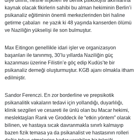
diye bilinir, nesne ilişkileri ve benlik psikolojisi akımlarına
kaynak olacak fikirlerin sahibi bu alman hekiminin Berlin’i
psikanaliz eğitiminin önemli merkezlerinden biri haline
getirme çabaları ne yazık ki 48 yaşında kanserden ölümü
ve Naziliğin yükselişi ile son bulmuştur.
Max Eitingon genellikle idari işler ve organizasyon
başarıları ile tanınmış, 30’lu yıllarda Naziliğin güç
kazanması üzerine Filistin’e göç edip Kudüs’te bir
psikanaliz derneği oluşturmuştur. KGB ajanı olmakla itham
edilmiştir.
Sandor Ferenczi. En zor borderline ve prepsikotik
psikanalitik vakaların tedavi için yollandığı, duyarlılığı,
klinik sezgileri ve cesareti ile ünlü olan bu Macar hekimi,
meslektaşları Rank ve Groddeck ile “etkin yöntem” olarak
bilinen, ve hastaya sıcak davranmakla sınırlı kalmayıp
bazen fizik temasa ya da psikanalist ve hastasının rolleri