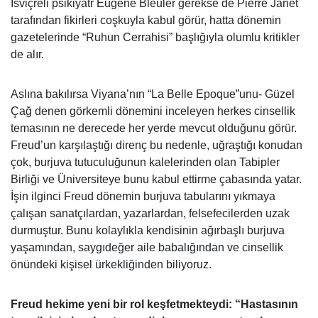
İsviçreli psikiyatr Eugene Bleuler gerekse de Pierre Janet
tarafından fikirleri coşkuyla kabul görür, hatta dönemin
gazetelerinde “Ruhun Cerrahisi” başlığıyla olumlu kritikler
de alır.
Aslına bakılırsa Viyana’nın “La Belle Epoque”unu- Güzel
Çağ denen görkemli dönemini inceleyen herkes cinsellik
temasının ne derecede her yerde mevcut olduğunu görür.
Freud’un karşılaştığı direnç bu nedenle, uğraştığı konudan
çok, burjuva tutuculuğunun kalelerinden olan Tabipler
Birliği ve Üniversiteye bunu kabul ettirme çabasında yatar.
İşin ilginci Freud dönemin burjuva tabularını yıkmaya
çalışan sanatçılardan, yazarlardan, felsefecilerden uzak
durmuştur. Bunu kolaylıkla kendisinin ağırbaşlı burjuva
yaşamından, saygıdeğer aile babalığından ve cinsellik
önündeki kişisel ürkekliğinden biliyoruz.
Freud hekime yeni bir rol keşfetmekteydi: “Hastasının