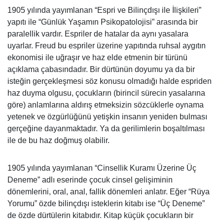
1905 yılında yayımlanan “Espri ve Bilinçdışı ile İlişkileri”
yapıtı ile “Günlük Yaşamın Psikopatolojisi” arasında bir
paralellik vardır. Espriler de hatalar da aynı yasalara
uyarlar. Freud bu espriler üzerine yapıtında ruhsal aygıtın
ekonomisi ile uğraşır ve haz elde etmenin bir türünü
açıklama çabasındadır. Bir dürtünün doyumu ya da bir
isteğin gerçekleşmesi söz konusu olmadığı halde espriden
haz duyma olgusu, çocukların (birincil sürecin yasalarına
göre) anlamlarına aldırış etmeksizin sözcüklerle oynama
yetenek ve özgürlüğünü yetişkin insanın yeniden bulması
gerçeğine dayanmaktadır. Ya da gerilimlerin boşaltılması
ile de bu haz doğmuş olabilir.
1905 yılında yayımlanan “Cinsellik Kuramı Üzerine Üç
Deneme” adlı eserinde çocuk cinsel gelişiminin
dönemlerini, oral, anal, fallik dönemleri anlatır. Eğer “Rüya
Yorumu” özde bilinçdışı isteklerin kitabı ise “Üç Deneme”
de özde dürtülerin kitabıdır. Kitap küçük çocukların bir