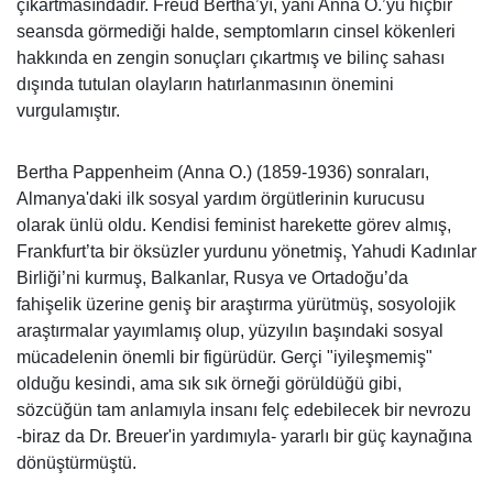
çıkartmasındadır. Freud Bertha’yı, yani Anna O.’yu hiçbir
seansda görmediği halde, semptomların cinsel kökenleri
hakkında en zengin sonuçları çıkartmış ve bilinç sahası
dışında tutulan olayların hatırlanmasının önemini
vurgulamıştır.
Bertha Pappenheim (Anna O.)
(1859-1936) sonraları,
Almanya'daki ilk sosyal yardım örgütlerinin kurucusu
olarak ünlü oldu. Kendisi feminist harekette görev almış,
Frankfurt’ta bir öksüzler yurdunu yönetmiş, Yahudi Kadınlar
Birliği’ni kurmuş, Balkanlar, Rusya ve Ortadoğu’da
fahişelik üzerine geniş bir araştırma yürütmüş, sosyolojik
araştırmalar yayımlamış olup, yüzyılın başındaki sosyal
mücadelenin önemli bir figürüdür. Gerçi "iyileşmemiş"
olduğu kesindi, ama sık sık örneği görüldüğü gibi,
sözcüğün tam anlamıyla insanı felç edebilecek bir nevrozu
-biraz da Dr. Breuer'in yardımıyla- yararlı bir güç kaynağına
dönüştürmüştü.