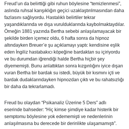
Freud’un da belirttiği gibi ruhun böylesine “temizlenmesi”,
aslında ruhsal karışıklığın geçici uzaklaştırılmasından daha
fazlasını sağlıyordu. Hastalıklı belirtiler tekrar
yaşandıklarında ve dışa vurulduklarında kaybolmaktaydılar.
Örneğin 1881 yazında Bertha sebebi anlaşılamayacak bir
şekilde birden içemez oldu, 6 hafta sonra da hipnoz
altındayken Breuer’e şu açıklamayı yaptı: kendisine eşlik
eden İngiliz hastabakıcı köpeğine bardaktan su içiriyordu
ve bu durumdan iğrendiği halde Bertha hiçbir şey
diyememişti. Bunu anlattıktan sonra kızgınlığını iyice dışarı
vuran Bertha bir bardak su istedi, büyük bir kısmını içti ve
bardak dudaklarındayken hipnozdan çıktı ve bu rahatsızlığı
bir daha da tekrarlamadı.
Freud bu olaydan “Psikanaliz Üzerine 5 Ders” adlı
eserinde bahseder: “Hiç kimse şimdiye kadar histerik bir
semptomu böylesine yok edememişti ve nedenlerinin
anlaşılmasına bu derecede bir derinlikte ulaşamamıştı”.