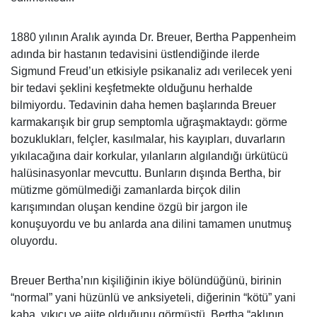
1880 yılının Aralık ayında Dr. Breuer, Bertha Pappenheim
adında bir hastanın tedavisini üstlendiğinde ilerde
Sigmund Freud’un etkisiyle psikanaliz adı verilecek yeni
bir tedavi şeklini keşfetmekte olduğunu herhalde
bilmiyordu. Tedavinin daha hemen başlarında Breuer
karmakarışık bir grup semptomla uğraşmaktaydı: görme
bozuklukları, felçler, kasılmalar, his kayıpları, duvarların
yıkılacağına dair korkular, yılanların algılandığı ürkütücü
halüsinasyonlar mevcuttu. Bunların dışında Bertha, bir
mütizme gömülmediği zamanlarda birçok dilin
karışımından oluşan kendine özgü bir jargon ile
konuşuyordu ve bu anlarda ana dilini tamamen unutmuş
oluyordu.
Breuer Bertha’nın kişiliğinin ikiye bölündüğünü, birinin
“normal” yani hüzünlü ve anksiyeteli, diğerinin “kötü” yani
kaba, yıkıcı ve ajite olduğunu görmüştü. Bertha “aklının