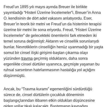
Freud’un 1895 yılı mayıs ayında Breuer ile birlikte
yayımladığı “Histeri Üzerine İncelemeler”i, Breuer’in Anna
O. kendisinin de dört adet vakasını anlatıyordu. Eser,
Breuer’in teorik bir metni ve Freud’un da histerinin terapisi
üzerine bir metni ile sona eriyordu. Freud, “Histeri Üzerine
İncelemeler” de gelecekteki önemlerini fark etmeden iki
temel soruna değinmişti: Aktarım ve cinsellik sorunlarıydı
bunlar. Nevrotiklerin cinselliğin henüz uyanmadığı bir yaşta
somut bir cinsel ilişki girişimi-baştan ­çıkarma olayı
yüzünden
travma
geçirmiş olduklarını, daha sonra
ergenlikte cinsel dürtüler uyanınca, geçmişte yaşanan bu
ruhsal sarsıntının ha­tırlanmasının hastalığa yol açtığını
düşünmüştü.
Ancak, bu “Travma kuramı” egemenliğini sürdürdüğü
sürece de, cinsel dürtülerin çocukluk döneminin
başlangıçlarından itibaren etkin ol­dukları düşüncesine
giden yollar tıkalı kalacaktı. Bastırmanın kaynağını