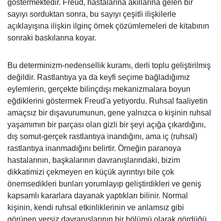
göstermektedir. Freud, hastalarına akıllarına gelen bir
sayıyı sorduktan sonra, bu sayıyı çeşitli ilişkilerle
açıklayışına ilişkin ilginç örnek çözümlemeleri de kitabının
sonraki baskılarına koyar.
Bu determinizm-nedensellik kuramı, derli toplu geliştirilmiş
değildir. Rastlantıya ya da keyfi seçime bağladığımız
eylemlerin, gerçekte bilinçdışı mekanizmalara boyun
eğdiklerini göstermek Freud'a yetiyordu. Ruhsal faaliyetin
amaçsız bir dışavurumunun, gene yalnızca o kişinin ruhsal
yaşamımın bir parçası olan gizli bir şeyi açığa çıkardığını,
dış somut-gerçek rastlantıya inandığını, ama iç (ruhsal)
rastlantıya inanmadığını belirtir. Örneğin paranoya
hastalarının, baş­kalarının davranışlarındaki, bizim
dikkatimizi çekmeyen en küçük ayrıntıyı bile çok
önemsedikleri bunları yorumlayıp geliştirdikleri ve geniş
kapsamlı ka­rarlara dayanak yaptıkları bilinir. Normal
kişinin, kendi ruhsal etkinliklerinin ve anlamsız gibi
görünen yersiz davranışlarının bir bölümü olarak gördüğü