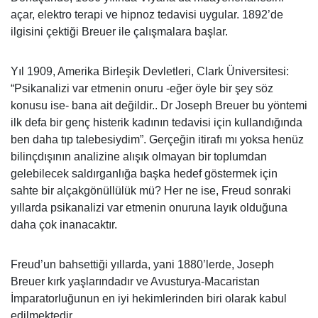
açar, elektro terapi ve hipnoz tedavisi uygular. 1892’de
ilgisini çektiği Breuer ile çalışmalara başlar.
Yıl 1909, Amerika Birleşik Devletleri, Clark Üniversitesi:
“Psikanalizi var etmenin onuru -eğer öyle bir şey söz
konusu ise- bana ait değildir.. Dr Joseph Breuer bu yöntemi
ilk defa bir genç histerik kadının tedavisi için kullandığında
ben daha tıp talebesiydim”. Gerçeğin itirafı mı yoksa henüz
bilinçdışının analizine alışık olmayan bir toplumdan
gelebilecek saldırganlığa başka hedef göstermek için
sahte bir alçakgönüllülük mü? Her ne ise, Freud sonraki
yıllarda psikanalizi var etmenin onuruna layık olduğuna
daha çok inanacaktır.
Freud’un bahsettiği yıllarda, yani 1880’lerde, Joseph
Breuer kırk yaşlarındadır ve Avusturya-Macaristan
İmparatorluğunun en iyi hekimlerinden biri olarak kabul
edilmektedir.