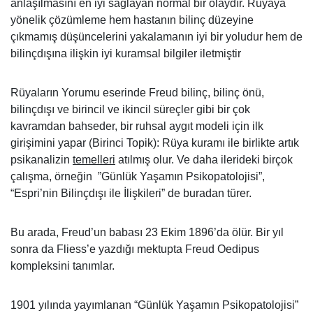
anlaşılmasını en iyi sağlayan normal bir olaydır. Rüyaya
yönelik çözümleme hem hastanın bilinç düzeyine
çıkmamış düşüncelerini yakalamanın iyi bir yoludur hem de
bilinçdışına ilişkin iyi kuramsal bilgiler iletmiştir
Rüyaların Yorumu eserinde Freud bilinç, bilinç önü,
bilinçdışı ve birincil ve ikincil süreçler gibi bir çok
kavramdan bahseder, bir ruhsal aygıt modeli için ilk
girişimini yapar (Birinci Topik): Rüya kuramı ile birlikte artık
psikanalizin
temelleri
atılmış olur. Ve daha ilerideki birçok
çalışma, örneğin ”Günlük Yaşamın Psikopatolojisi”,
“Espri’nin Bilinçdışı ile İlişkileri” de buradan türer.
Bu arada, Freud’un babası 23 Ekim 1896’da ölür. Bir yıl
sonra da Fliess’e yazdığı mektupta Freud Oedipus
kompleksini tanımlar.
1901 yılında yayımlanan “Günlük Yaşamın Psikopatolojisi”