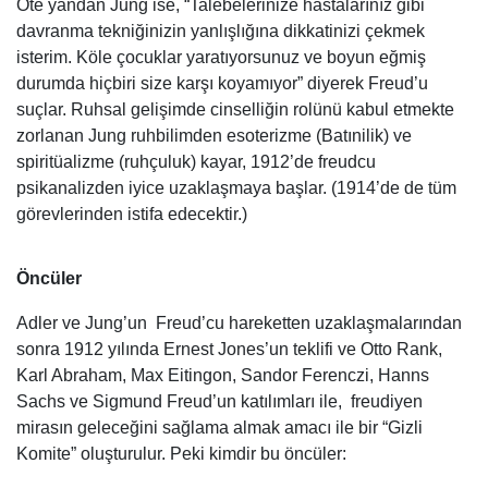
Öte yandan Jung ise, “Talebelerinize hastalarınız gibi
davranma tekniğinizin yanlışlığına dikkatinizi çekmek
isterim. Köle çocuklar yaratıyorsunuz ve boyun eğmiş
durumda hiçbiri size karşı koyamıyor” diyerek Freud’u
suçlar. Ruhsal gelişimde cinselliğin rolünü kabul etmekte
zorlanan Jung ruhbilimden esoterizme (Batınilik) ve
spiritüalizme (ruhçuluk) kayar, 1912’de freudcu
psikanalizden iyice uzaklaşmaya başlar. (1914’de de tüm
görevlerinden istifa edecektir.)
Öncüler
Adler ve Jung’un Freud’cu hareketten uzaklaşmalarından
sonra 1912 yılında Ernest Jones’un teklifi ve Otto Rank,
Karl Abraham, Max Eitingon, Sandor Ferenczi, Hanns
Sachs ve Sigmund Freud’un katılımları ile, freudiyen
mirasın geleceğini sağlama almak amacı ile bir “Gizli
Komite” oluşturulur. Peki kimdir bu öncüler: