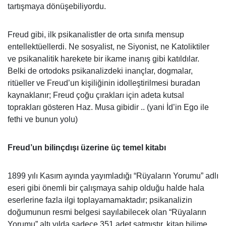
tartışmaya dönüşebiliyordu.
Freud gibi, ilk psikanalistler de orta sınıfa mensup
entellektüellerdi. Ne sosyalist, ne Siyonist, ne Katoliktiler
ve psikanalitik harekete bir ikame inanış gibi katıldılar.
Belki de ortodoks psikanalizdeki inançlar, dogmalar,
ritüeller ve Freud’un kişiliğinin idolleştirilmesi buradan
kaynaklanır; Freud çoğu çırakları için adeta kutsal
toprakları gösteren Haz. Musa gibidir .. (yani İd’in Ego ile
fethi ve bunun yolu)
Freud’un bilinçdışı üzerine üç temel kitabı
1899 yılı Kasım ayında yayımladığı “Rüyaların Yorumu” adlı
eseri gibi önemli bir çalışmaya sahip olduğu halde hala
eserlerine fazla ilgi toplayamamaktadır; psikanalizin
doğumunun resmi belgesi sayılabilecek olan “Rüyaların
Yorumu” altı yılda sadece 351 adet satmıştır, kitap bilime