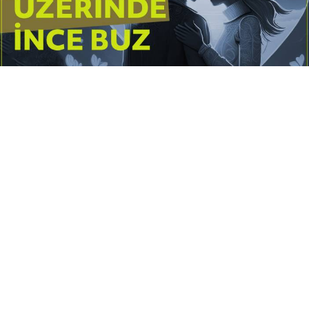
Yayınlanma:
14 Temmuz 2026 Salı 10:16
Borderline kişilik örüntüsünün gölgesinde yaşanan
yoğun bir aşkı anlatan bu terapötik öykü; terk
edilme korkusunu, duygusal gelgitleri, tükenmişliği
ve sınır koymanın iyileştirici gücünü Petersburg’un
karanlık atmosferinde işler.