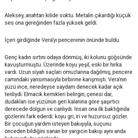
Aleksey, anahtarı kilide soktu. Metalin çıkardığı küçük
ses ona gereğinden fazla yüksek geldi.
İçeri girdiğinde Vera’yı pencerenin önünde buldu.
Genç kadın sırtını odaya dönmüş, iki kolunu göğsünde
kavuşturmuştu. Üzerinde koyu yeşil, eski bir hırka
vardı. Uzun siyah saçları omuzlarına dağılmış, pencere
camındaki yansımasıyla birbirine karışmıştı. Vera’nın
yüzü ince, neredeyse saydam denecek kadar açık
tenliydi. Elmacık kemikleri belirgin, çenesi dar,
dudakları ise yüzünün geri kalanına göre şaşırtıcı
derecede dolgun ve canlıydı. İnsan ona ilk baktığında
gözlerini fark ederdi: koyu gri, iri ve huzursuz gözler.
Bir çocuğun yardım isteyen bakışıyla, suçunu
önceden bildiğini sanan bir yargıcın bakışı aynı anda