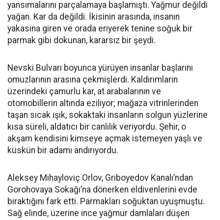
yansımalarını parçalamaya başlamıştı. Yağmur değildi
yağan. Kar da değildi. İkisinin arasında, insanın
yakasına giren ve orada eriyerek tenine soğuk bir
parmak gibi dokunan, kararsız bir şeydi.
Nevski Bulvarı boyunca yürüyen insanlar başlarını
omuzlarının arasına çekmişlerdi. Kaldırımların
üzerindeki çamurlu kar, at arabalarının ve
otomobillerin altında eziliyor; mağaza vitrinlerinden
taşan sıcak ışık, sokaktaki insanların solgun yüzlerine
kısa süreli, aldatıcı bir canlılık veriyordu. Şehir, o
akşam kendisini kimseye açmak istemeyen yaşlı ve
küskün bir adamı andırıyordu.
Aleksey Mihayloviç Orlov, Griboyedov Kanalı’ndan
Gorohovaya Sokağı’na dönerken eldivenlerini evde
bıraktığını fark etti. Parmakları soğuktan uyuşmuştu.
Sağ elinde, üzerine ince yağmur damlaları düşen