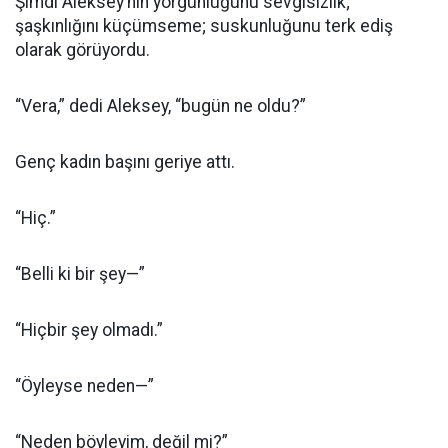
Şimdi Aleksey’nin yorgunluğunu sevgisizlik;
şaşkınlığını küçümseme; suskunluğunu terk ediş
olarak görüyordu.
“Vera,” dedi Aleksey, “bugün ne oldu?”
Genç kadın başını geriye attı.
“Hiç.”
“Belli ki bir şey—”
“Hiçbir şey olmadı.”
“Öyleyse neden—”
“Neden böyleyim, değil mi?”