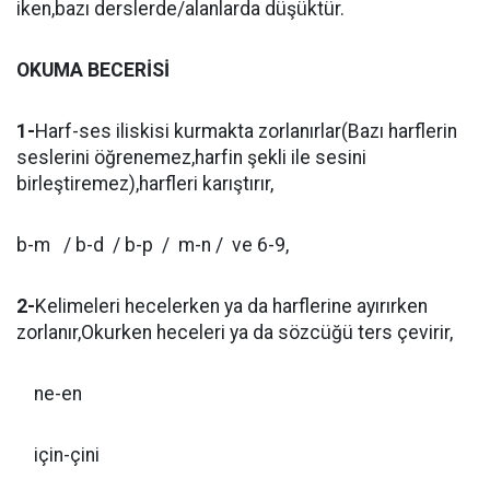
iken,bazı derslerde/alanlarda düşüktür.
OKUMA BECERİSİ
1-
Harf-ses iliskisi kurmakta zorlanırlar(Bazı harflerin
seslerini öğrenemez,harfin şekli ile sesini
birleştiremez),harfleri karıştırır,
b-m
/ b-d
/ b-p
/
m-n /
ve 6-9,
2-
Kelimeleri hecelerken ya da harflerine ayırırken
zorlanır,Okurken heceleri ya da sözcüğü ters çevirir,
ne-en
için-çini